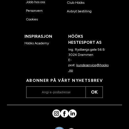
Jobb hos oss
Club Hööks
Personvern
Avbryt bestilling
Cookies
INSPIRASJON
HÖÖKS
HESTESPORT AS
Hööks Academy
Ing. Rydbergs gate 56 B
3024 Drammen
E-
post:
kundeservice@hooks
.no
ABONNER PÅ VÅRT NYHETSBREV
OK