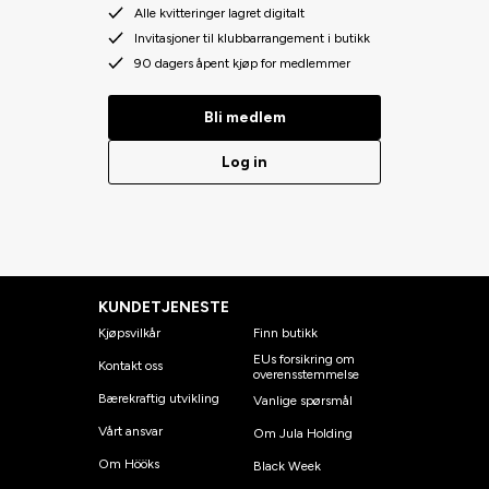
Alle kvitteringer lagret digitalt
Invitasjoner til klubbarrangement i butikk
90 dagers åpent kjøp for medlemmer
Bli medlem
Log in
KUNDETJENESTE
Kjøpsvilkår
Finn butikk
EUs forsikring om
Kontakt oss
overensstemmelse
Bærekraftig utvikling
Vanlige spørsmål
Vårt ansvar
Om Jula Holding
Om Hööks
Black Week