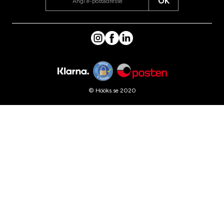
OK
© Hööks.se 2020