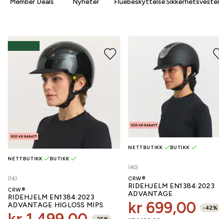
Member Deals
Nyheter
Fluebeskyttelse
Sikkerhetsveste
NETTBUTIKK
BUTIKK
NETTBUTIKK
BUTIKK
(40)
(14)
CRW®
RIDEHJELM EN1384:2023
CRW®
ADVANTAGE
RIDEHJELM EN1384:2023
kr 699,00
ADVANTAGE HIGLOSS MIPS
-
42
%