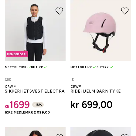
NETTBUTIKK
BUTIKK
NETTBUTIKK
BUTIKK
(29)
(3)
CRW®
CRW®
SIKKERHETSVEST ELECTRA
RIDEHJELM BARN TYKE
1699
kr 699,00
-
18
%
KR
IKKE MEDLEM
KR 2 099,00