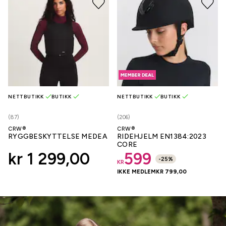
NETTBUTIKK
BUTIKK
NETTBUTIKK
BUTIKK
(87)
(206)
CRW®
CRW®
RYGGBESKYTTELSE MEDEA
RIDEHJELM EN1384:2023
CORE
kr 1 299,00
599
-
25
%
KR
IKKE MEDLEM
KR 799,00