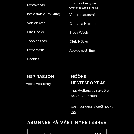
EUs forsikring om
Kontakt oss
overensstemmelse
Bærekraftig utvikling
Vanlige spørsmål
Vårt ansvar
Om Jula Holding
Om Hööks
Black Week
Jobb hos oss
Club Hööks
Personvern
Avbryt bestilling
Cookies
INSPIRASJON
HÖÖKS
HESTESPORT AS
Hööks Academy
Ing. Rydbergs gate 56 B
3024 Drammen
E-
post:
kundeservice@hooks
.no
ABONNER PÅ VÅRT NYHETSBREV