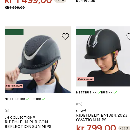
kr 1 499,00
-
25
%
KR 1 199,00
KR 1 999,00
NETTBUTIKK
BUTIKK
NETTBUTIKK
BUTIKK
(89)
(13)
CRW®
RIDEHJELM EN1384:2023
JH COLLECTION®
OVATION MIPS
RIDEHJELM RUBICON
kr 799,00
REFLECTION SUN MIPS
-
38
%