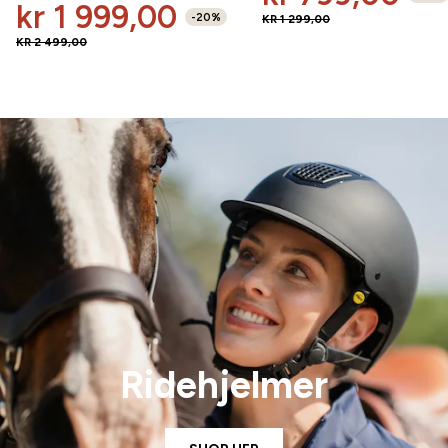
kr 1 999,00
-
20
%
KR 1 299,00
KR 2 499,00
Ridehjelmer