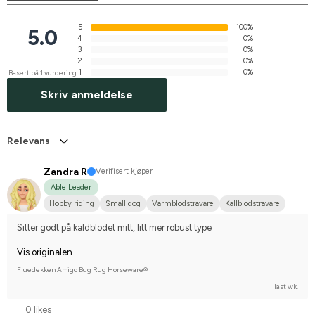
5
100%
5.0
4
0%
3
0%
2
0%
1
0%
Basert på 1 vurdering
Skriv anmeldelse
Relevans
Zandra R
Verifisert kjøper
Able Leader
Hobby riding
Small dog
Varmblodstravare
Kallblodstravare
I do not compete
Sitter godt på kaldblodet mitt, litt mer robust type
Vis originalen
Fluedekken Amigo Bug Rug Horseware®
last wk.
0 likes