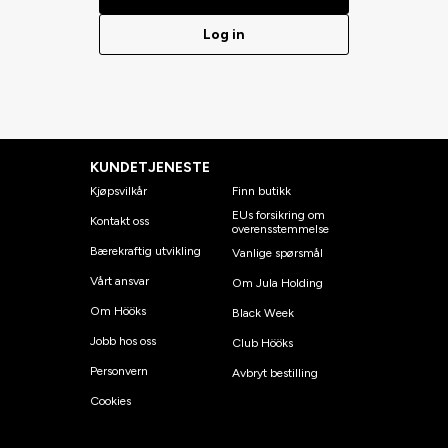
Log in
KUNDETJENESTE
Kjøpsvilkår
Finn butikk
EUs forsikring om
Kontakt oss
overensstemmelse
Bærekraftig utvikling
Vanlige spørsmål
Vårt ansvar
Om Jula Holding
Om Hööks
Black Week
Jobb hos oss
Club Hööks
Personvern
Avbryt bestilling
Cookies