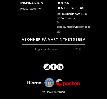
INSPIRASJON
HÖÖKS
HESTESPORT AS
Hööks Academy
Ing. Rydbergs gate 56 B
3024 Drammen
E-
post:
kundeservice@hooks
.no
ABONNER PÅ VÅRT NYHETSBREV
OK
© Hööks.se 2020