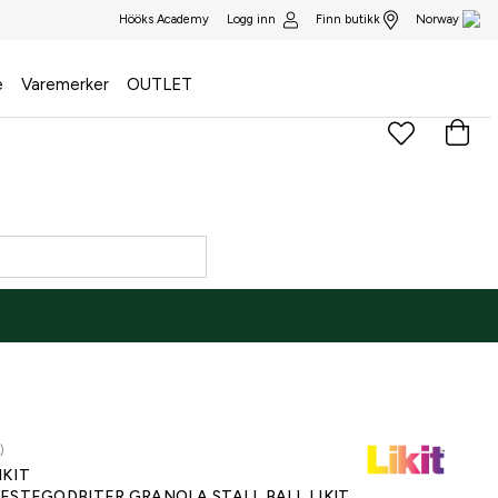
Logg inn
Finn butikk
Hööks Academy
Norway
e
Varemerker
OUTLET
)
IKIT
ESTEGODBITER GRANOLA STALL BALL LIKIT