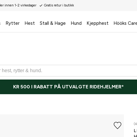
der innen 1-2 virkedager
Gratis retur i butikk
s
Rytter
Hest
Stall & Hage
Hund
Kjepphest
Hööks Car
KR 500 I RABATT PÅ UTVALGTE RIDEHJELMER*
(4
L
H