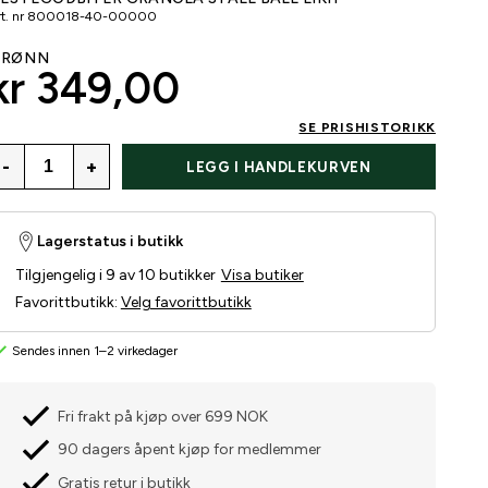
t. nr
800018-40-00000
GRØNN
kr 349,00
SE PRISHISTORIKK
-
+
LEGG I HANDLEKURVEN
Lagerstatus i butikk
Tilgjengelig i 9 av 10 butikker
Visa butiker
Favorittbutikk
:
Velg favorittbutikk
Sendes innen 1–2 virkedager
Fri frakt på kjøp over 699 NOK
90 dagers åpent kjøp for medlemmer
Gratis retur i butikk