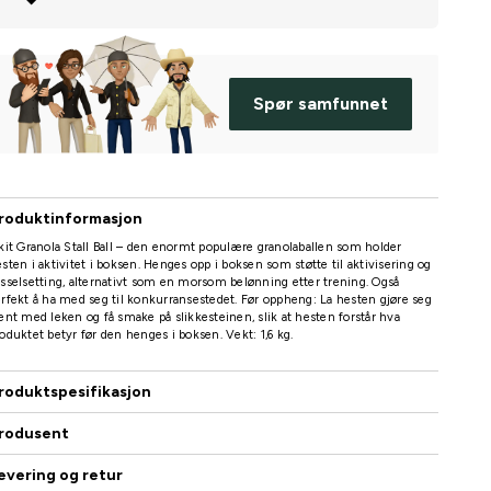
Spør samfunnet
roduktinformasjon
kit Granola Stall Ball – den enormt populære granolaballen som holder
sten i aktivitet i boksen. Henges opp i boksen som støtte til aktivisering og
sselsetting, alternativt som en morsom belønning etter trening. Også
rfekt å ha med seg til konkurransestedet. Før oppheng: La hesten gjøre seg
ent med leken og få smake på slikkesteinen, slik at hesten forstår hva
oduktet betyr før den henges i boksen. Vekt: 1,6 kg.
roduktspesifikasjon
rodusent
evering og retur