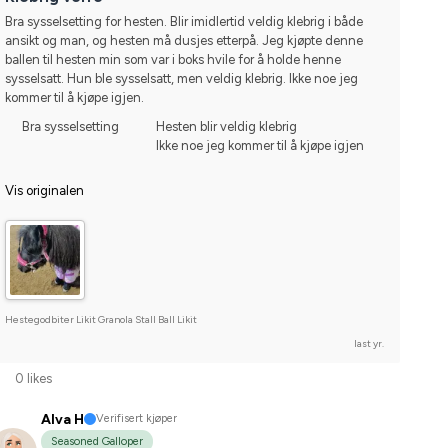
Bra sysselsetting for hesten. Blir imidlertid veldig klebrig i både 
ansikt og man, og hesten må dusjes etterpå. Jeg kjøpte denne 
ballen til hesten min som var i boks hvile for å holde henne 
sysselsatt. Hun ble sysselsatt, men veldig klebrig. Ikke noe jeg 
kommer til å kjøpe igjen.
Bra sysselsetting
Hesten blir veldig klebrig
Ikke noe jeg kommer til å kjøpe igjen
Vis originalen
Hestegodbiter Likit Granola Stall Ball Likit
last yr.
0 likes
Alva H
Verifisert kjøper
Seasoned Galloper