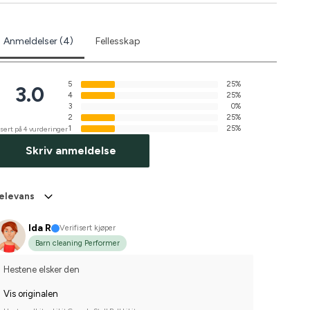
Anmeldelser (4)
Fellesskap
5
25%
3.0
4
25%
3
0%
2
25%
1
25%
sert på 4 vurderinger
Skriv anmeldelse
elevans
Ida R
Verifisert kjøper
Barn cleaning Performer
Hestene elsker den
Vis originalen