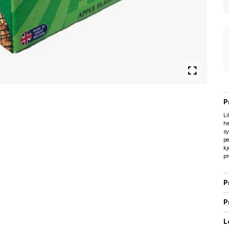
P
Li
he
sy
pe
kj
pr
P
P
L