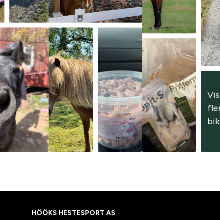
Vis 
fle
bil
HÖÖKS HESTESPORT AS