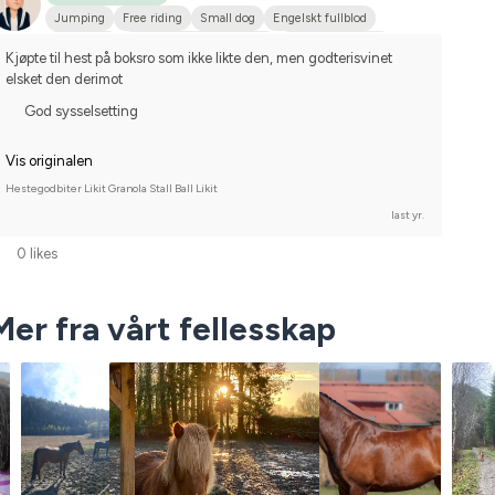
Jumping
Free riding
Small dog
Engelskt fullblod
Holsteiner
Svenskt varmblod (SWB)
Varmblodstravare
Kjøpte til hest på boksro som ikke likte den, men godterisvinet 
elsket den derimot
God sysselsetting
Vis originalen
Hestegodbiter Likit Granola Stall Ball Likit
last yr.
0 likes
Mer fra vårt fellesskap