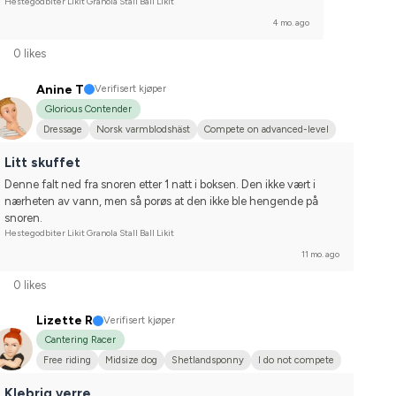
Hestegodbiter Likit Granola Stall Ball Likit
4 mo. ago
0 likes
Anine T
Verifisert kjøper
Glorious Contender
Dressage
Norsk varmblodshäst
Compete on advanced-level
Litt skuffet
Denne falt ned fra snoren etter 1 natt i boksen. Den ikke vært i 
nærheten av vann, men så porøs at den ikke ble hengende på 
snoren.
Hestegodbiter Likit Granola Stall Ball Likit
11 mo. ago
0 likes
Lizette R
Verifisert kjøper
Cantering Racer
Free riding
Midsize dog
Shetlandsponny
I do not compete
Klebrig verre