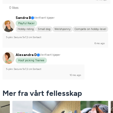
0 likes
Sandra B
Verifisert kjøper
Playful Racer
Hobby riding
Small dog
Welshponny
Compete on hobby-level
5-pkn. Secure 5x7,2 cm Sorbact
6 mo. ago
Alexandra D
Verifisert kjøper
Hoof picking Trainee
5-pkn. Secure 5x7,2 cm Sorbact
10 mo. ago
Mer fra vårt fellesskap