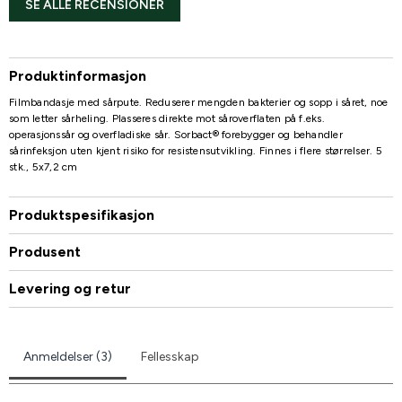
SE ALLE RECENSIONER
Produktinformasjon
Filmbandasje med sårpute. Reduserer mengden bakterier og sopp i såret, noe
som letter sårheling. Plasseres direkte mot såroverflaten på f.eks.
operasjonssår og overfladiske sår. Sorbact® forebygger og behandler
sårinfeksjon uten kjent risiko for resistensutvikling. Finnes i flere størrelser. 5
stk., 5x7,2 cm
Produktspesifikasjon
Produsent
Levering og retur
Anmeldelser (3)
Fellesskap