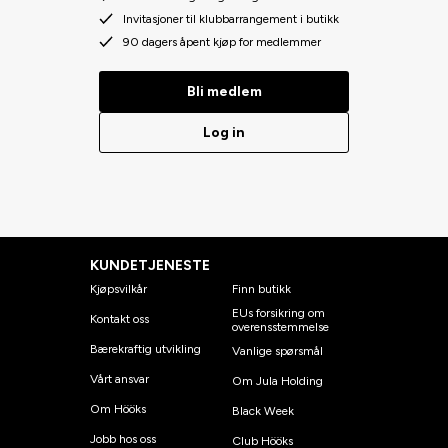
Invitasjoner til klubbarrangement i butikk
90 dagers åpent kjøp for medlemmer
Bli medlem
Log in
KUNDETJENESTE
Kjøpsvilkår
Finn butikk
EUs forsikring om
Kontakt oss
overensstemmelse
Bærekraftig utvikling
Vanlige spørsmål
Vårt ansvar
Om Jula Holding
Om Hööks
Black Week
Jobb hos oss
Club Hööks