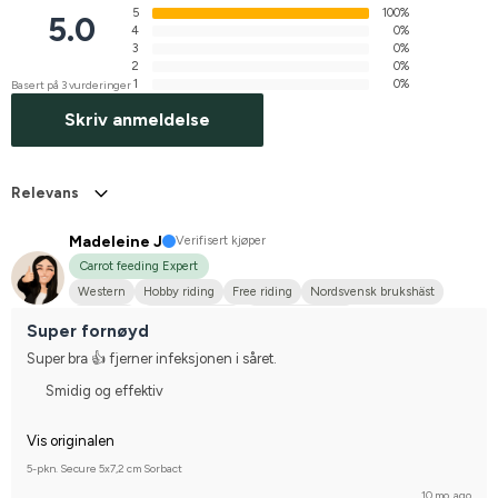
5
100%
5.0
4
0%
3
0%
2
0%
1
0%
Basert på 3 vurderinger
Skriv anmeldelse
Relevans
Madeleine J
Verifisert kjøper
Carrot feeding Expert
Western
Hobby riding
Free riding
Nordsvensk brukshäst
Ardenner
Kallblodstravare
I do not compete
Super fornøyd
Super bra 👍 fjerner infeksjonen i såret.
Smidig og effektiv
Vis originalen
5-pkn. Secure 5x7,2 cm Sorbact
10 mo. ago