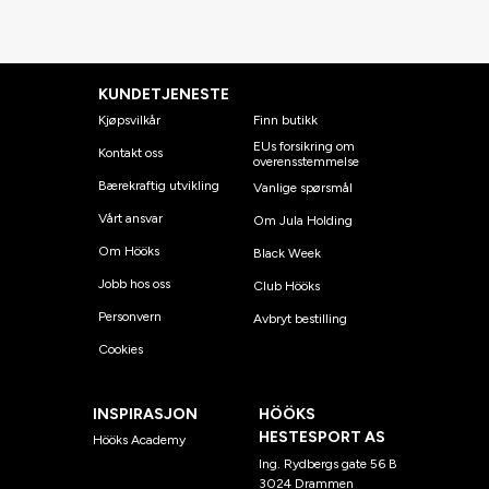
KUNDETJENESTE
Kjøpsvilkår
Finn butikk
EUs forsikring om
Kontakt oss
overensstemmelse
Bærekraftig utvikling
Vanlige spørsmål
Vårt ansvar
Om Jula Holding
Om Hööks
Black Week
Jobb hos oss
Club Hööks
Personvern
Avbryt bestilling
Cookies
INSPIRASJON
HÖÖKS
HESTESPORT AS
Hööks Academy
Ing. Rydbergs gate 56 B
3024 Drammen