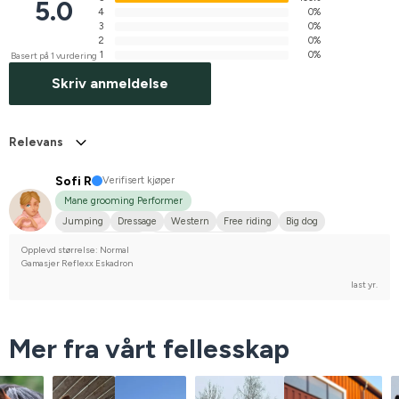
5.0
4
0%
3
0%
2
0%
1
0%
Basert på 1 vurdering
Skriv anmeldelse
Relevans
Sofi R
Verifisert kjøper
Mane grooming Performer
Jumping
Dressage
Western
Free riding
Big dog
Varmblodstravare
Compete on hobby-level
Opplevd størrelse: Normal
Gamasjer Reflexx Eskadron
last yr.
Mer fra vårt fellesskap