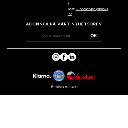
E-
post:
kundeservice@hooks
.no
ABONNER PÅ VÅRT NYHETSBREV
OK
© Hööks.se 2020