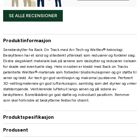
SE ALLE RECENSIONER
Produktinformasjon
Senebeskytter fra Back On Track med Air-Tech og Welltex®-teknologi.
Beskytteren har et solid og slitesterkt ytterskall som reduserer og fordeler slag.
Ekstra slagsikkert materiale bak på senene som beskytter og reduserer risikoen
for skade ved eventuelle slag. Hele innsiden er kledd med Back on Tracks
patenterte Welltex®-materiale som forbedrer blodsirkulasjonen og gir støtte til
sener og ledd. Air-tech gir god ventilasjon og maksimal pusteevne. Perforert
3D-nettingmateriale gir god luftsirkulasjon, samtidig som det styrker og virker
støtdempende. Ventilerende luftehull langs senen og på sidene av
beskytteren. Borrelåsbånd gir god støtte og individuell passform. Remmer
som skal forhindre at beskytterne festes for stramt.
Produktspesifikasjon
Produsent