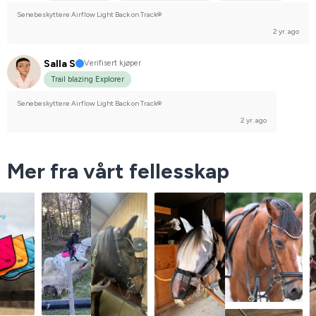
Engelskt fullblod
Svenskt varmblod (SWB)
I do not compete
Senebeskyttere Airflow Light Back on Track®
2 yr. ago
Salla S
Verifisert kjøper
Trail blazing Explorer
Senebeskyttere Airflow Light Back on Track®
2 yr. ago
Mer fra vårt fellesskap