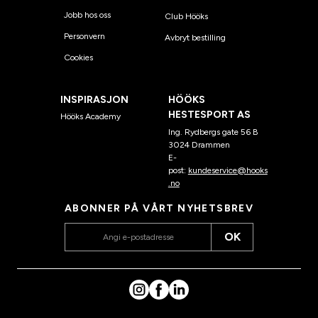
Jobb hos oss
Club Hööks
Personvern
Avbryt bestilling
Cookies
INSPIRASJON
HÖÖKS
HESTESPORT AS
Hööks Academy
Ing. Rydbergs gate 56 B
3024 Drammen
E-
post:
kundeservice@hooks
.no
ABONNER PÅ VÅRT NYHETSBREV
OK