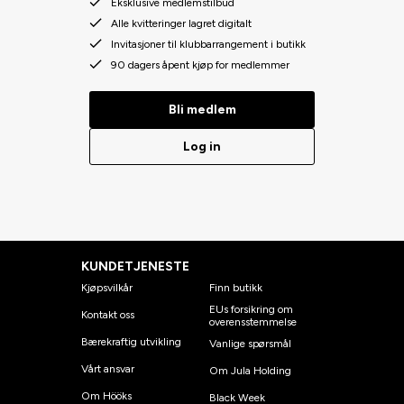
Eksklusive medlemstilbud
Alle kvitteringer lagret digitalt
Invitasjoner til klubbarrangement i butikk
90 dagers åpent kjøp for medlemmer
Bli medlem
Log in
KUNDETJENESTE
Kjøpsvilkår
Finn butikk
EUs forsikring om
Kontakt oss
overensstemmelse
Bærekraftig utvikling
Vanlige spørsmål
Vårt ansvar
Om Jula Holding
Om Hööks
Black Week