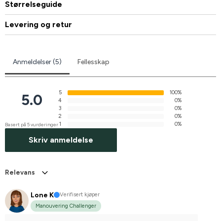
Størrelseguide
Levering og retur
Anmeldelser (5)
Fellesskap
5
100%
5.0
4
0%
3
0%
2
0%
1
0%
Basert på 5 vurderinger
Skriv anmeldelse
Relevans
Lone K
Verifisert kjøper
Manouvering Challenger