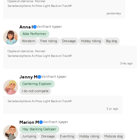
Opplevd størrelse: Normal
Senebeskyttere Airflow Light Back on Track®
yesterday
Anna I
Verifisert kjøper
Able Performer
Western
Free riding
Dressage
Hobby riding
Big dog
Varmblodstravare
Nordsvensk brukshäst
I do not compete
Opplevd størrelse: Normal
Senebeskyttere Airflow Light Back on Track®
3 mo. ago
Jenny M
Verifisert kjøper
Cantering Explorer
I do not compete
Senebeskyttere Airflow Light Back on Track®
2 yr. ago
Marion M
Verifisert kjøper
Hay stacking Galloper
Jumping
Dressage
Eventing
Hobby riding
Midsize dog