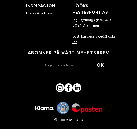
INSPIRASJON
HÖÖKS
HESTESPORT AS
Hööks Academy
Ing. Rydbergs gate 56 B
3024 Drammen
E-
post:
kundeservice@hooks
.no
ABONNER PÅ VÅRT NYHETSBREV
OK
© Hööks.se 2020