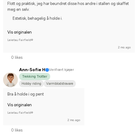
Flott og praktisk, jeg har beundret disse hos andre i stallen og skaffet 
meg en selv.
Estetisk, behagelig å holde i.
Vis originalen
Leietau Fairfield®
2 mo. ago
0 likes
Ann-Sofie H
Verifisert kjøper
Trekking Trotter
Hobby riding
Varmblodstravare
Bra å holde i og pent
Vis originalen
Leietau Fairfield®
2 mo. ago
0 likes