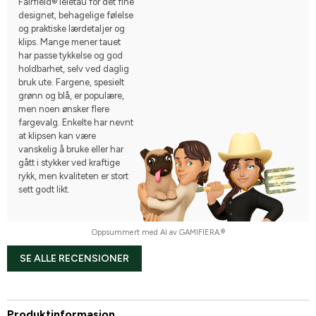
Fairfield® leietau for det fine
designet, behagelige følelse
og praktiske lærdetaljer og
klips. Mange mener tauet
har passe tykkelse og god
holdbarhet, selv ved daglig
bruk ute. Fargene, spesielt
grønn og blå, er populære,
men noen ønsker flere
fargevalg. Enkelte har nevnt
at klipsen kan være
vanskelig å bruke eller har
gått i stykker ved kraftige
rykk, men kvaliteten er stort
sett godt likt.
Oppsummert med AI av GAMIFIERA.®
SE ALLE RECENSIONER
Produktinformasjon