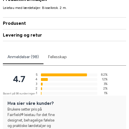
Leietau med lærdetaljer. Bisselkrok. 2 m.
Produsent
Levering og retur
Anmeldelser (98)
Fellesskap
5
82%
4.7
4
12%
3
3%
2
2%
1
1%
Basert på 98 vurderinger
Hva sier våre kunder?
Brukere setter pris på
Fairfield® leietau for det fine
designet, behagelige følelse
og praktiske lærdetaljer og