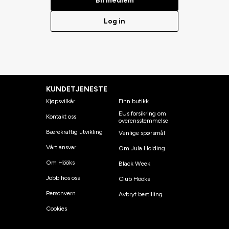
Bli medlem
Log in
KUNDETJENESTE
Kjøpsvilkår
Finn butikk
EUs forsikring om
Kontakt oss
overensstemmelse
Bærekraftig utvikling
Vanlige spørsmål
Vårt ansvar
Om Jula Holding
Om Hööks
Black Week
Jobb hos oss
Club Hööks
Personvern
Avbryt bestilling
Cookies