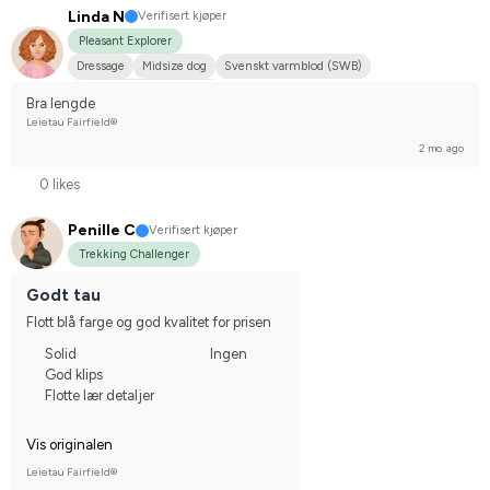
Linda N
Verifisert kjøper
Pleasant Explorer
Dressage
Midsize dog
Svenskt varmblod (SWB)
Compete on hobby-level
Bra lengde
Leietau Fairfield®
2 mo. ago
0 likes
Penille C
Verifisert kjøper
Trekking Challenger
Godt tau
Flott blå farge og god kvalitet for prisen
Solid
Ingen
God klips
Flotte lær detaljer
Vis originalen
Leietau Fairfield®