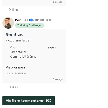
5 mo. ago
0 likes
Penille C
Verifisert kjøper
Trekking Challenger
Grønt tau
Flott grønn farge
Pris
Ingen
Lær detaljer
Klemme lett å åpne
Vis originalen
Leietau Fairfield®
5 mo. ago
0 likes
Vis flere kommentarer (93)