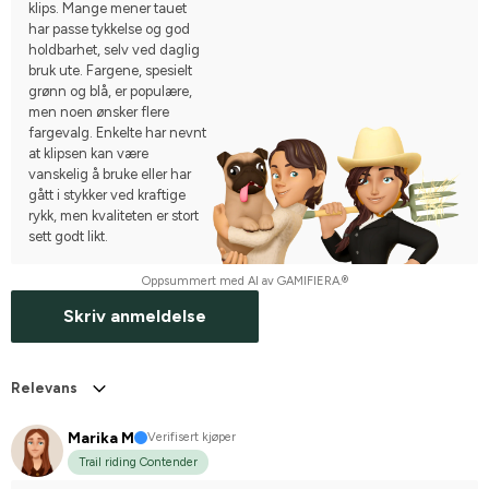
klips. Mange mener tauet
har passe tykkelse og god
holdbarhet, selv ved daglig
bruk ute. Fargene, spesielt
grønn og blå, er populære,
men noen ønsker flere
fargevalg. Enkelte har nevnt
at klipsen kan være
vanskelig å bruke eller har
gått i stykker ved kraftige
rykk, men kvaliteten er stort
sett godt likt.
Oppsummert med AI av GAMIFIERA.®
Skriv anmeldelse
Relevans
Marika M
Verifisert kjøper
Trail riding Contender