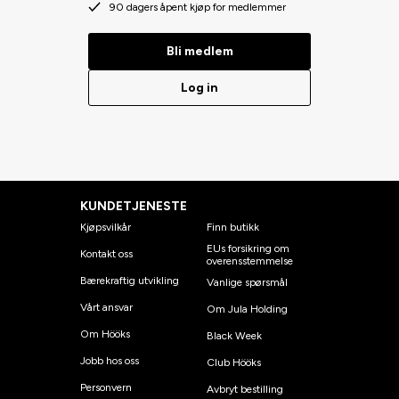
90 dagers åpent kjøp for medlemmer
Bli medlem
Log in
KUNDETJENESTE
Kjøpsvilkår
Finn butikk
EUs forsikring om
Kontakt oss
overensstemmelse
Bærekraftig utvikling
Vanlige spørsmål
Vårt ansvar
Om Jula Holding
Om Hööks
Black Week
Jobb hos oss
Club Hööks
Personvern
Avbryt bestilling