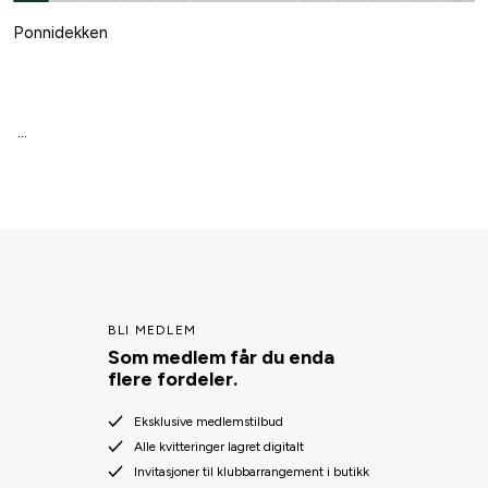
Et for stort dekken, eller et som er for dypt skåret og glir bak
Ponnidekken
manken, er verken komfortabelt eller praktisk. Derfor har vi
oppdatert noen av våre mest populære dekken – blant annet fra
Fairfield – slik at de passer flere ulike hestetyper. Vi jobber hele
tiden for å tilby et bredt sortiment, slik at du alltid kan finne det
...
hestedekken du leter etter hos oss på Hööks.
BLI MEDLEM
Som medlem får du enda
flere fordeler.
Eksklusive medlemstilbud
Alle kvitteringer lagret digitalt
Invitasjoner til klubbarrangement i butikk