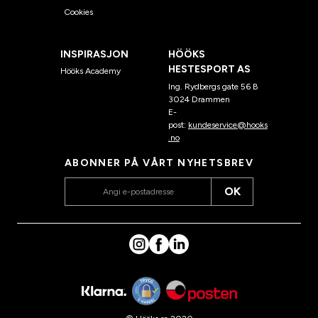
Cookies
INSPIRASJON
HÖÖKS
HESTESPORT AS
Hööks Academy
Ing. Rydbergs gate 56 B
3024 Drammen
E-
post:
kundeservice@hooks
.no
ABONNER PÅ VÅRT NYHETSBREV
OK