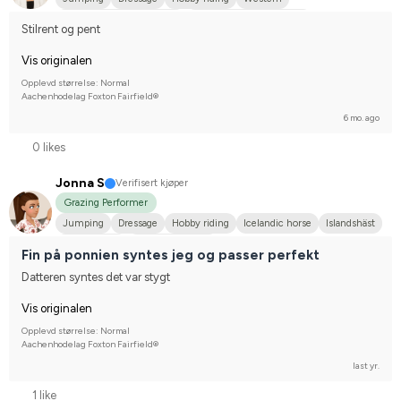
WE (Working Equestrian)
Svenskt varmblod (SWB)
Stilrent og pent
Compete on hobby-level
Vis originalen
Opplevd størrelse: Normal
Aachenhodelag Foxton Fairfield®
6 mo. ago
0 likes
Jonna S
Verifisert kjøper
Grazing Performer
Jumping
Dressage
Hobby riding
Icelandic horse
Islandshäst
Welshponny
I do not compete
Fin på ponnien syntes jeg og passer perfekt
Datteren syntes det var stygt
Vis originalen
Opplevd størrelse: Normal
Aachenhodelag Foxton Fairfield®
last yr.
1 like