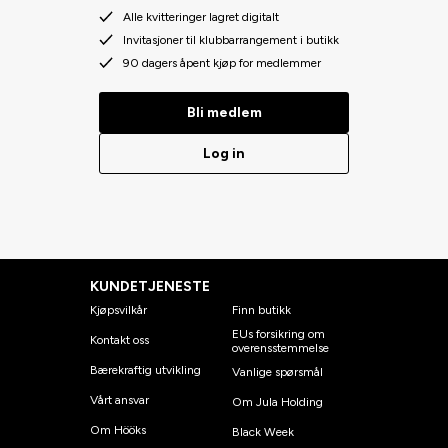
Alle kvitteringer lagret digitalt
Invitasjoner til klubbarrangement i butikk
90 dagers åpent kjøp for medlemmer
Bli medlem
Log in
KUNDETJENESTE
Kjøpsvilkår
Finn butikk
EUs forsikring om
Kontakt oss
overensstemmelse
Bærekraftig utvikling
Vanlige spørsmål
Vårt ansvar
Om Jula Holding
Om Hööks
Black Week