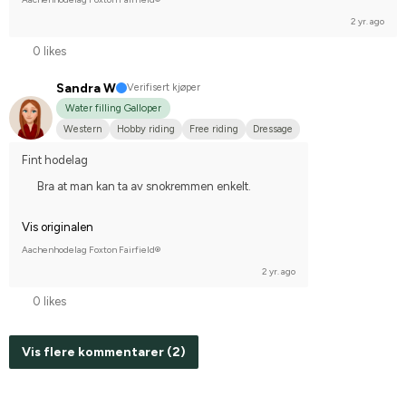
2 yr. ago
0 likes
Sandra W
Verifisert kjøper
Water filling Galloper
Western
Hobby riding
Free riding
Dressage
Fint hodelag
Bra at man kan ta av snokremmen enkelt.
Vis originalen
Aachenhodelag Foxton Fairfield®
2 yr. ago
0 likes
Vis flere kommentarer (2)