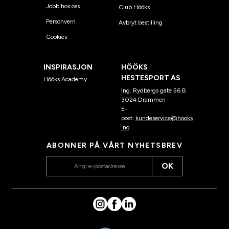
Jobb hos oss
Club Hööks
Personvern
Avbryt bestilling
Cookies
INSPIRASJON
HÖÖKS
HESTESPORT AS
Hööks Academy
Ing. Rydbergs gate 56 B
3024 Drammen
E-
post:
kundeservice@hooks
.no
ABONNER PÅ VÅRT NYHETSBREV
OK