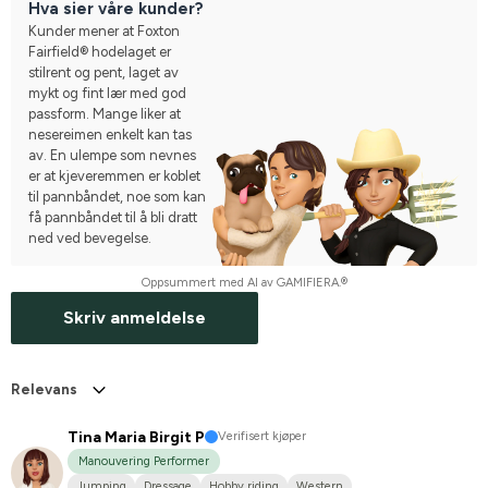
Hva sier våre kunder?
Kunder mener at Foxton
Fairfield® hodelaget er
stilrent og pent, laget av
mykt og fint lær med god
passform. Mange liker at
nesereimen enkelt kan tas
av. En ulempe som nevnes
er at kjeveremmen er koblet
til pannbåndet, noe som kan
få pannbåndet til å bli dratt
ned ved bevegelse.
Oppsummert med AI av GAMIFIERA.®
Skriv anmeldelse
Relevans
Tina Maria Birgit P
Verifisert kjøper
Manouvering Performer
Jumping
Dressage
Hobby riding
Western