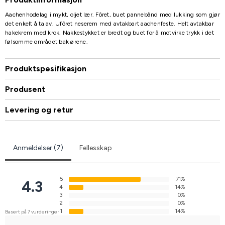
Aachenhodelag i mykt, oljet lær. Fôret, buet pannebånd med lukking som gjør
det enkelt å ta av. Ufôret neserem med avtakbart aachenfeste. Helt avtakbar
hakekrem med krok. Nakkestykket er bredt og buet for å motvirke trykk i det
følsomme området bak ørene.
Produktspesifikasjon
Produsent
Levering og retur
Anmeldelser (7)
Fellesskap
5
71%
4.3
4
14%
3
0%
2
0%
1
14%
Basert på 7 vurderinger