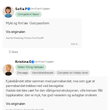
Sofia P
Verifisert kjøper
Competent Racer
Mykt og fint lær. God passform
Vis originalen
Aachenhodelag Foxton Fairfield®
last yr.
0 likes
Kristina E
Verifisert kjøper
Water filling Galloper
Dressage
Varmblodstravare
Compete on hobby-level
Kjakebåndet sitter sammen med pannebandet, noe som gjør at 
pannebandet trekkes ned ved bevegelse.
Hadde det ikke vært for den dårlige konstruksjonen, ville trensen fått 
toppkarakter; den er myk, har god nesereim og avtagbar snokrem.
Vis originalen
Aachenhodelag Foxton Fairfield®