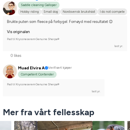
Saddle cleaning Galloper
Hobby riding
Small dog
Nordsvensk brukshäst
I do not compete
Brukte puten som fleece på forbygel. Fornøyd med resultatet 😊
Vis originalen
Pad til Kryssneserem Genuine Sherpa®
last yr.
0 likes
Muad Elvira A
Verifisert kjøper
Competent Contender
Pad til Kryssneserem Genuine Sherpa®
last yr.
Mer fra vårt fellesskap