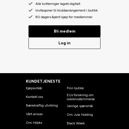
Alle kvitteringer lagret digitalt
Invitasjoner til klubbarrangement i butikk
90 dagers åpent kjøp for medlemmer
Bli medlem
Log in
KUNDETJENESTE
Kjøpsvilkår
Finn butikk
EUs forsikring om
Kontakt oss
overensstemmelse
Bærekraftig utvikling
Vanlige spørsmål
Vårt ansvar
Om Jula Holding
Om Hööks
Black Week