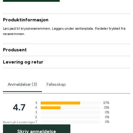
Produktinformasjon
Løs pad til kryssneseremmen. Legges under senterplata. Fordeler trykket fra
neseremmen.
Produsent
Levering og retur
Anmeldelser (3)
Fellesskap
5
67%
4.7
4
33%
3
0%
2
0%
1
0%
Basert på 3 vurderinger
Skriv anmeldelse