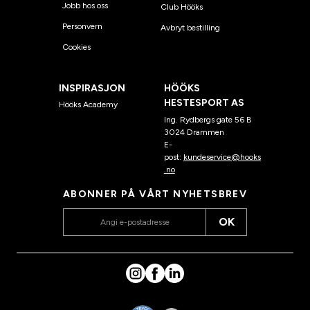
Jobb hos oss
Club Hööks
Personvern
Avbryt bestilling
Cookies
INSPIRASJON
HÖÖKS
HESTESPORT AS
Hööks Academy
Ing. Rydbergs gate 56 B
3024 Drammen
E-
post:
kundeservice@hooks
.no
ABONNER PÅ VÅRT NYHETSBREV
OK