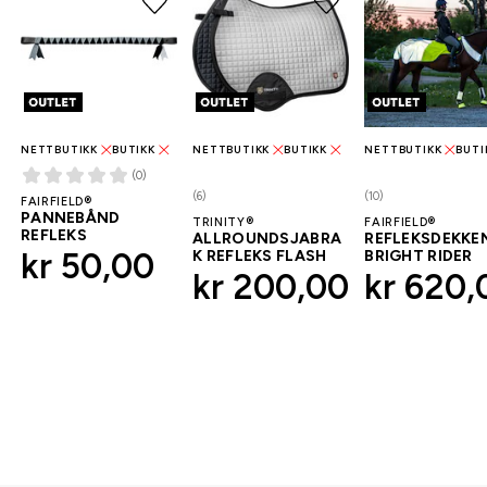
NETTBUTIKK
BUTIKK
NETTBUTIKK
BUTIKK
NETTBUTIKK
BUTI
(0)
(6)
(10)
FAIRFIELD®
PANNEBÅND
TRINITY®
FAIRFIELD®
REFLEKS
ALLROUNDSJABRA
REFLEKSDEKKE
kr 50,00
K REFLEKS FLASH
BRIGHT RIDER
kr 200,00
kr 620,