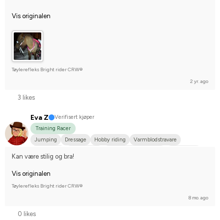
Vis originalen
Tøylerefleks Bright rider CRW®
2 yr. ago
3 likes
Eva Z
Verifisert kjøper
Training Racer
Jumping
Dressage
Hobby riding
Varmblodstravare
Islandshäst
Irländsk Cob
Nordsvensk brukshäst
Annan häst
Kan være stilig og bra!
Compete on hobby-level
Vis originalen
Tøylerefleks Bright rider CRW®
8 mo. ago
0 likes