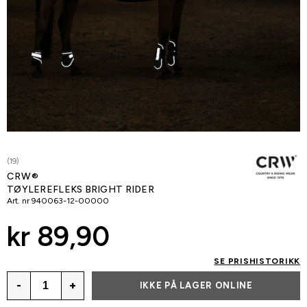
(19)
CRW®
TØYLEREFLEKS BRIGHT RIDER
Art. nr
940063-12-00000
kr 89,90
SE PRISHISTORIKK
-
+
IKKE PÅ LAGER ONLINE