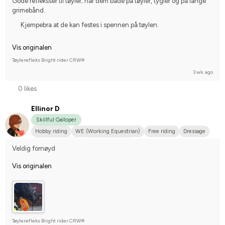
Gode refleksser til tøyler; har dem både på tøyler, tygler og på lange 
grimebånd.
Kjempebra at de kan festes i spennen på tøylen.
Vis originalen
Tøylerefleks Bright rider CRW®
3 wk. ago
0 likes
Ellinor D
Skillful Galloper
Hobby riding
WE (Working Equestrian)
Free riding
Dressage
Varmblodstravare
I do not compete
Veldig fornøyd
Vis originalen
Tøylerefleks Bright rider CRW®