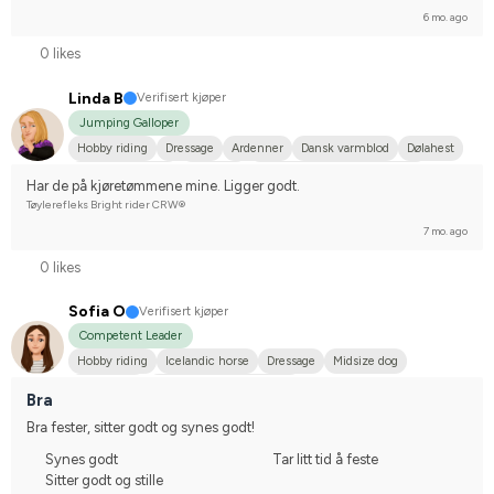
6 mo. ago
0 likes
Linda B
Verifisert kjøper
Jumping Galloper
Hobby riding
Dressage
Ardenner
Dansk varmblod
Dølahest
Engelskt fullblod
Fjordhäst
Holländskt varmblod (KWPN)
Har de på kjøretømmene mine. Ligger godt.
Kallblodstravare
Norsk varmblodshäst
Svenskt varmblod (SWB)
Tøylerefleks Bright rider CRW®
Varmblodstravare
Norlandshäst
Oldenburger
Shetlandsponny
7 mo. ago
I do not compete
0 likes
Sofia O
Verifisert kjøper
Competent Leader
Hobby riding
Icelandic horse
Dressage
Midsize dog
Islandshäst
Compete on hobby-level
Bra
Bra fester, sitter godt og synes godt!
Synes godt
Tar litt tid å feste
Sitter godt og stille