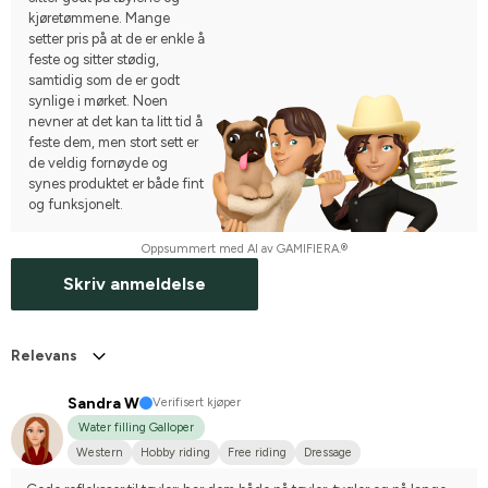
kjøretømmene. Mange
setter pris på at de er enkle å
feste og sitter stødig,
samtidig som de er godt
synlige i mørket. Noen
nevner at det kan ta litt tid å
feste dem, men stort sett er
de veldig fornøyde og
synes produktet er både fint
og funksjonelt.
Oppsummert med AI av GAMIFIERA.®
Skriv anmeldelse
Relevans
Sandra W
Verifisert kjøper
Water filling Galloper
Western
Hobby riding
Free riding
Dressage