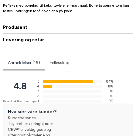
Refleks med borrelås, til f.eks. tøyle eller martingal. Borrelåsspenne som kan
festes i bittringen for å holde den på plass.
Produsent
Levering og retur
Anmeldelser (19)
Fellesskap
5
84%
4.8
4
16%
3
0%
2
0%
1
0%
Basert på 19 vurderinger
Hva sier våre kunder?
Kundene synes
Tøylereflekser Bright rider
CRW® er veldig gode og
sitter godt på tøylene og