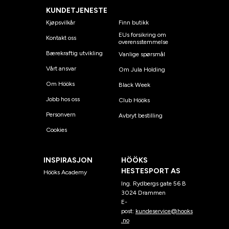
KUNDETJENESTE
Kjøpsvilkår
Finn butikk
EUs forsikring om
Kontakt oss
overensstemmelse
Bærekraftig utvikling
Vanlige spørsmål
Vårt ansvar
Om Jula Holding
Om Hööks
Black Week
Jobb hos oss
Club Hööks
Personvern
Avbryt bestilling
Cookies
INSPIRASJON
HÖÖKS
HESTESPORT AS
Hööks Academy
Ing. Rydbergs gate 56 B
3024 Drammen
E-
post:
kundeservice@hooks
.no