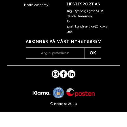
HESTESPORT AS
Hööks Academy
Ing. Rydbergs gate 56 B
3024 Drammen
E-
post:
kundeservice@hooks
.no
ABONNER PÅ VÅRT NYHETSBREV
OK
© Hööks.se 2020