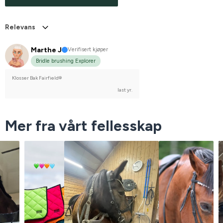
Relevans
Marthe J
Verifisert kjøper
Bridle brushing Explorer
Klosser Bak Fairfield®
last yr.
Mer fra vårt fellesskap