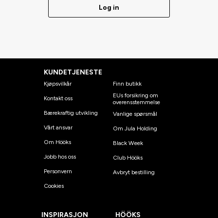
Log in
KUNDETJENESTE
Kjøpsvilkår
Finn butikk
EUs forsikring om
Kontakt oss
overensstemmelse
Bærekraftig utvikling
Vanlige spørsmål
Vårt ansvar
Om Jula Holding
Om Hööks
Black Week
Jobb hos oss
Club Hööks
Personvern
Avbryt bestilling
Cookies
INSPIRASJON
HÖÖKS