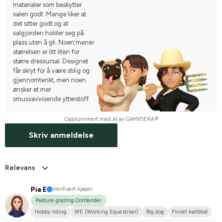
materialer som beskytter
salen godt. Mange liker at
det sitter godt og at
salgjorden holder seg på
plass uten å gli. Noen mener
størrelsen er litt liten for
større dressursal. Designet
får skryt for å være stilig og
gjennomtenkt, men noen
ønsker et mer
smussavvisende ytterstoff.
Oppsummert med AI av GAMIFIERA.®
Skriv anmeldelse
Relevans
Pia E
Verifisert kjøper
Pasture grazing Contender
Hobby riding
WE (Working Equestrian)
Big dog
Finskt kallblod