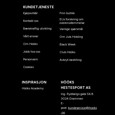
KUNDETJENESTE
Kjøpsvilkår
Finn butikk
EUs forsikring om
Kontakt oss
overensstemmelse
Bærekraftig utvikling
Vanlige spørsmål
Vårt ansvar
Om Jula Holding
Om Hööks
Black Week
Jobb hos oss
Club Hööks
Personvern
Avbryt bestilling
Cookies
INSPIRASJON
HÖÖKS
HESTESPORT AS
Hööks Academy
Ing. Rydbergs gate 56 B
3024 Drammen
E-
post:
kundeservice@hooks
.no