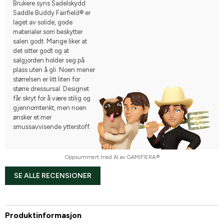
Brukere syns Sadelskydd
Saddle Buddy Fairfield® er
laget av solide, gode
materialer som beskytter
salen godt. Mange liker at
det sitter godt og at
salgjorden holder seg på
plass uten å gli. Noen mener
størrelsen er litt liten for
større dressursal. Designet
får skryt for å være stilig og
gjennomtenkt, men noen
ønsker et mer
smussavvisende ytterstoff.
Oppsummert med AI av GAMIFIERA.®
SE ALLE RECENSIONER
Produktinformasjon