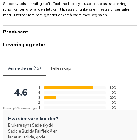
Salbeskyttelse i kraftig stoff, fôret med teddy. Justerbar, elastisk snøring
rundt kanten gjør at den lett kan tilpasses til ulike saler. Festes under salen
med justerbar rem som gjør det enkelt å bære med seg salen.
Produsent
Levering og retur
Anmeldelser (15)
Fellesskap
5
80%
4.6
4
0%
3
20%
2
0%
1
0%
Basert på 15 vurderinger
Hva sier våre kunder?
Brukere syns Sadelskydd
Saddle Buddy Fairfield® er
laget av solide, gode