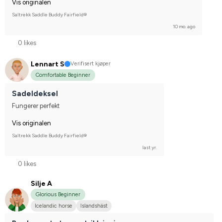
Vis originalen
Saltrekk Saddle Buddy Fairfield®
10 mo. ago
0 likes
Lennart S
Verifisert kjøper
Comfortable Beginner
Sadeldeksel
Fungerer perfekt
Vis originalen
Saltrekk Saddle Buddy Fairfield®
last yr.
0 likes
Silje A
Glorious Beginner
Icelandic horse
Islandshäst