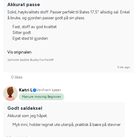
I do not compete
Akkurat passe
Solid, høykvalitets stoff. Passer perfekt til Bates 17,5" allsidig sal. Enkel 
å bruke, og gjorden passer godt på sin plass.
Fast, stoff av god kvalitet
Sitter godt
Eget sted til gjorden
Vis originalen
Saltrekk Saddle Buddy Fairfield®
5 mo. ago
0 likes
Katri L
Verifisert kjøper
Manure moving Beginner
Godt saldeksel
Akkurat som jeg håpet.
Myk inni, holder regnet ute utenpå, praktisk å bære på stevner