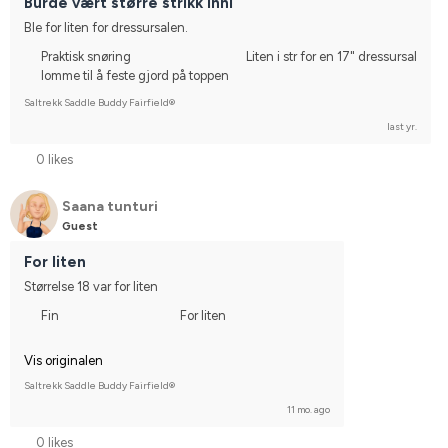
Burde vært større strikk inni
Ble for liten for dressursalen.
Praktisk snøring
Liten i str for en 17" dressursal
lomme til å feste gjord på toppen
Saltrekk Saddle Buddy Fairfield®
last yr.
0 likes
Saana tunturi
Guest
For liten
Størrelse 18 var for liten
Fin
For liten
Vis originalen
Saltrekk Saddle Buddy Fairfield®
11 mo. ago
0 likes