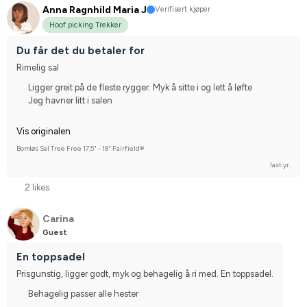
Anna Ragnhild Maria J
Verifisert kjøper
Hoof picking Trekker
Du får det du betaler for
Rimelig sal
Ligger greit på de fleste rygger. Myk å sitte i og lett å løfte
Jeg havner litt i salen
Vis originalen
Bomløs Sal Tree Free 17,5" - 18" Fairfield®
last yr.
2 likes
Carina
Guest
En toppsadel
Prisgunstig, ligger godt, myk og behagelig å ri med. En toppsadel.
Behagelig passer alle hester