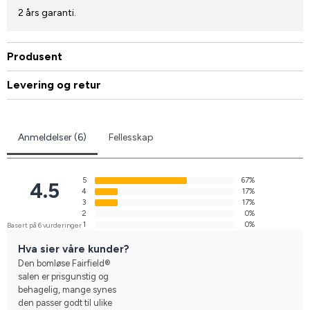
2 års garanti.
Produsent
Levering og retur
Anmeldelser (6)
Fellesskap
5
67%
4.5
4
17%
3
17%
2
0%
1
0%
Basert på 6 vurderinger
Hva sier våre kunder?
Den bomløse Fairfield®
salen er prisgunstig og
behagelig, mange synes
den passer godt til ulike