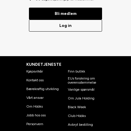
Bli medlem
Log in
KUNDETJENESTE
Kjøpsvilkår
Finn butikk
EUs forsikring om
Kontakt oss
overensstemmelse
Bærekraftig utvikling
Vanlige spørsmål
Vårt ansvar
Om Jula Holding
Om Hööks
Black Week
Jobb hos oss
Club Hööks
Personvern
Avbryt bestilling