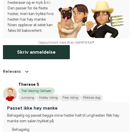
hesteraser og er myk å ri i.
Den passer for de fleste
hester, men kan trykke hvis
hesten har høy manke.
Noen opplever at setet kan
føles litt bakoverlent.
Oppsummert med AI av GAMIFIERA.®
Skriv anmeldelse
Relevans
Therese S
Trail blazing Galloper
Jumping
Hobby riding
Free riding
Midsize dog
Varmblodstravare
Annan häst
Compete on hobby-level
Passet ikke høy manke
Behagelig og passet begge mine hester helt til unghesten fikk høy 
manke som salen trykket på.
Behagelig