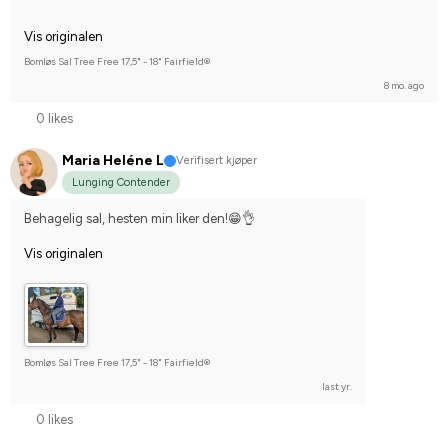
Vis originalen
Bomløs Sal Tree Free 17,5" - 18" Fairfield®
8 mo. ago
0 likes
Maria Heléne L
Verifisert kjøper
Lunging Contender
Behagelig sal, hesten min liker den!😁👌
Vis originalen
Bomløs Sal Tree Free 17,5" - 18" Fairfield®
last yr.
0 likes