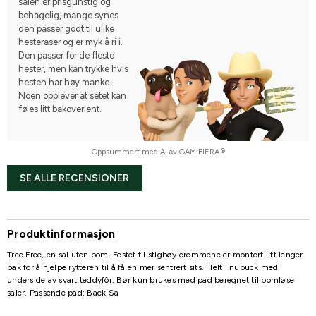
salen er prisgunstig og
behagelig, mange synes
den passer godt til ulike
hesteraser og er myk å ri i.
Den passer for de fleste
hester, men kan trykke hvis
hesten har høy manke.
Noen opplever at setet kan
føles litt bakoverlent.
Oppsummert med AI av GAMIFIERA.®
SE ALLE RECENSIONER
Produktinformasjon
Tree Free, en sal uten bom. Festet til stigbøyleremmene er montert litt lenger
bak for å hjelpe rytteren til å få en mer sentrert sits. Helt i nubuck med
underside av svart teddyfôr. Bør kun brukes med pad beregnet til bomløse
saler. Passende pad: Back Sa