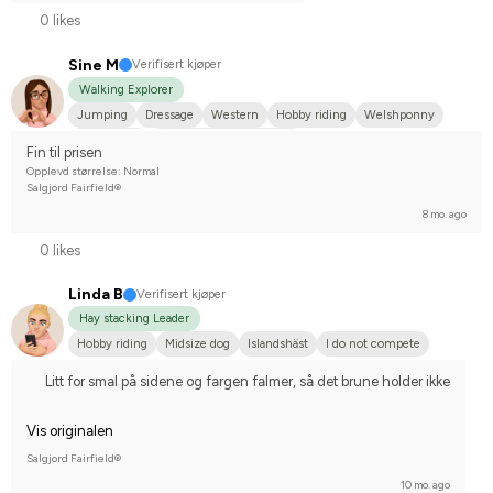
0 likes
Sine M
Verifisert kjøper
Walking Explorer
Jumping
Dressage
Western
Hobby riding
Welshponny
Annan häst
Compete on hobby-level
Fin til prisen
Opplevd størrelse: Normal
Salgjord Fairfield®
8 mo. ago
0 likes
Linda B
Verifisert kjøper
Hay stacking Leader
Hobby riding
Midsize dog
Islandshäst
I do not compete
Litt for smal på sidene og fargen falmer, så det brune holder ikke
Vis originalen
Salgjord Fairfield®
10 mo. ago