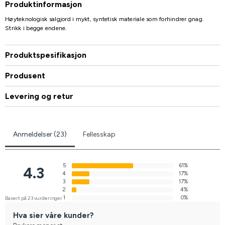
Produktinformasjon
Høyteknologisk salgjord i mykt, syntetisk materiale som forhindrer gnag.
Strikk i begge endene.
Produktspesifikasjon
Produsent
Levering og retur
Anmeldelser (23)
Fellesskap
5
61%
4.3
4
17%
3
17%
2
4%
1
0%
Basert på 23 vurderinger
Hva sier våre kunder?