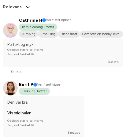
Relevans
Cathrine H
Verifisert kjøper
Barn cleaning Trotter
Jumping
Small dog
Islandshäst
Compete on hobby-level
Perfekt og myk
Opplevd størrelse: Normal
Salgjord Fairfield®
last wk.
0 likes
Berit P
Verifisert kjøper
Trekking Trotter
Den var bra
Vis originalen
Opplevd størrelse: Normal
Salgjord Fairfield®
8 mo. ago