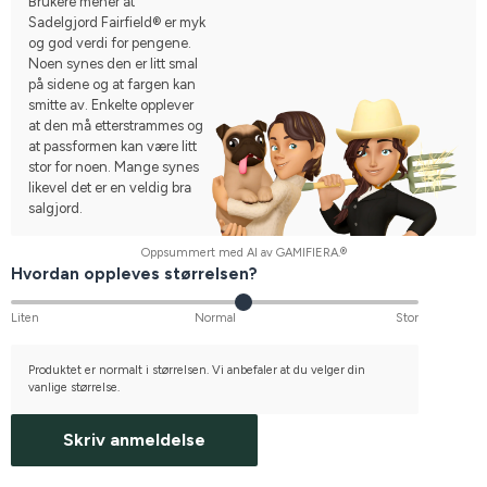
Brukere mener at
Sadelgjord Fairfield® er myk
og god verdi for pengene.
Noen synes den er litt smal
på sidene og at fargen kan
smitte av. Enkelte opplever
at den må etterstrammes og
at passformen kan være litt
stor for noen. Mange synes
likevel det er en veldig bra
salgjord.
Oppsummert med AI av GAMIFIERA.®
Hvordan oppleves størrelsen?
Liten
Normal
Stor
Produktet er normalt i størrelsen. Vi anbefaler at du velger din
vanlige størrelse.
Skriv anmeldelse