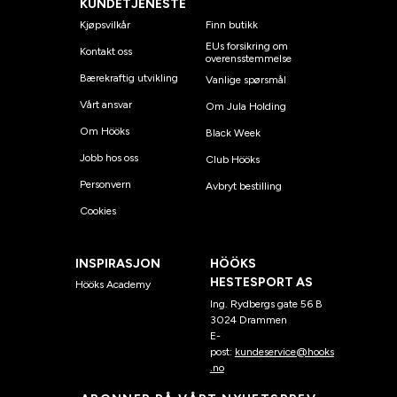
KUNDETJENESTE
Kjøpsvilkår
Finn butikk
EUs forsikring om
Kontakt oss
overensstemmelse
Bærekraftig utvikling
Vanlige spørsmål
Vårt ansvar
Om Jula Holding
Om Hööks
Black Week
Jobb hos oss
Club Hööks
Personvern
Avbryt bestilling
Cookies
INSPIRASJON
HÖÖKS
HESTESPORT AS
Hööks Academy
Ing. Rydbergs gate 56 B
3024 Drammen
E-
post:
kundeservice@hooks
.no