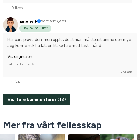
0 likes
Emelie F
Verifisert kjøper
Hay baling Hiker
Har bare prøvd den, men opplevde at man må etterstramme den mye. 
Jeg kunne nok ha tatt en litt kortere med fasit i hånd.
Vis originalen
Salgjord Fairfield®
2 yr. ago
1 like
Vis flere kommentarer (18)
Mer fra vårt fellesskap