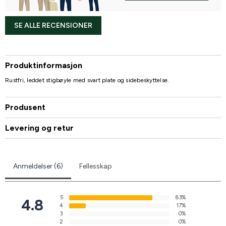
SE ALLE RECENSIONER
Produktinformasjon
Rustfri, leddet stigbøyle med svart plate og sidebeskyttelse.
Produsent
Levering og retur
Anmeldelser (6)
Fellesskap
5
83%
4.8
4
17%
3
0%
2
0%