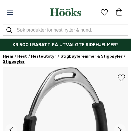
KR 500 I RABATT PÅ UTVALGTE RIDEHJELMER*
Hjem
Hest
Hesteutstyr
Stigbøyleremmer & Stigbøyler
Stigbøyler