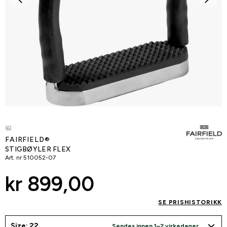
(6)
FAIRFIELD®
STIGBØYLER FLEX
Art. nr
510052-07
kr 899,00
SE PRISHISTORIKK
Size: 22
Sendes innen 1–2 virkedager