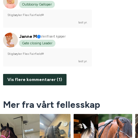
Outdoorsy Galloper
Stigbøyler Flex Fairfield®
last yr.
Janne M
Verifisert kjøper
Gate closing Leader
Stigbøyler Flex Fairfield®
last yr.
Vis flere kommentarer (1)
Mer fra vårt fellesskap