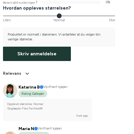
1
0%
Basert på 6 vurderinger
Hvordan oppleves størrelsen?
Liten
Normal
Stor
Produktet er normalt i størrelsen. Vi anbefaler at du velger din
vanlige størrelse.
Skriv anmeldelse
Relevans
Katarina B
Verifisert kjøper
Riding Galloper
Opplevd størrelse: Normal
Stigbøyler Flex Fairfield®
3 wk. ago
Maria N
Verifisert kjøper