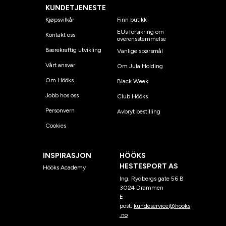
KUNDETJENESTE
Kjøpsvilkår
Finn butikk
EUs forsikring om
Kontakt oss
overensstemmelse
Bærekraftig utvikling
Vanlige spørsmål
Vårt ansvar
Om Jula Holding
Om Hööks
Black Week
Jobb hos oss
Club Hööks
Personvern
Avbryt bestilling
Cookies
INSPIRASJON
HÖÖKS
HESTESPORT AS
Hööks Academy
Ing. Rydbergs gate 56 B
3024 Drammen
E-
post:
kundeservice@hooks
.no