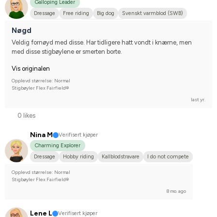
Galloping Leader
Dressage
Free riding
Big dog
Svenskt varmblod (SWB)
Shetlandsponny
I do not compete
Nøgd
Veldig fornøyd med disse. Har tidligere hatt vondt i knærne, men 
med disse stigbøylene er smerten borte.
Vis originalen
Opplevd størrelse: Normal
Stigbøyler Flex Fairfield®
last yr.
0 likes
Nina M
Verifisert kjøper
Charming Explorer
Dressage
Hobby riding
Kallblodstravare
I do not compete
Opplevd størrelse: Normal
Stigbøyler Flex Fairfield®
8 mo. ago
Lene L
Verifisert kjøper