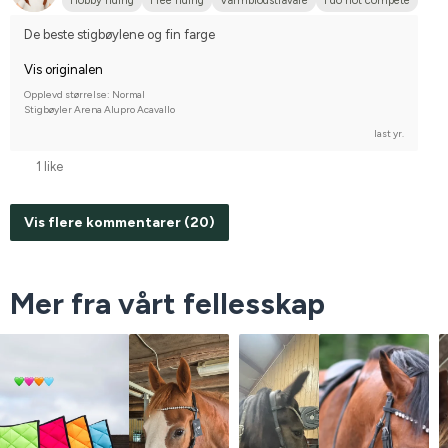
Hobby riding
Free riding
Varmblodstravare
I do not compete
De beste stigbøylene og fin farge
Vis originalen
Opplevd størrelse: Normal
Stigbøyler Arena Alupro Acavallo
last yr.
1 like
Vis flere kommentarer (20)
Mer fra vårt fellesskap