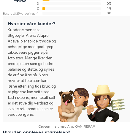
3
0%
2
4%
1
0%
Basert på 25 vurderinger
Hva sier våre kunder?
Kundene mener at
Stigbøyler Arena Alupro
Acavallo er solide, trygge og
behagelige med godt grep
takket være piggene på
fotplaten. Mange liker den
brede platen som gir bedre
balanse og støtte, og synes
de er fine å se på. Noen
nevner at fotplaten kan
løsne etter lang tids bruk, og
at piggene kan sette seg
fast i skoene, men totalt sett
er det et veldig verdsatt og
kvalitetsrikt produkt som er
verdt pengene.
Oppsummert med AI av GAMIFIERA.®
Hvordan oppleves størrelsen?