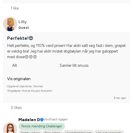
1 like
Lilly
Guest
Perfekte!😍
Helt perfekte, og 110% verd prisen! Har aldri satt seg fast i dem, grepet 
er veldig bra! Jeg har aldri mistet stigbøylen når jeg har galoppert 
med disse😍😍😍
Alt
Samler litt smuss
Vis originalen
Opplevd størrelse: Normal
Stigbøyler Arena Alupro Acavallo
8 mo. ago
0 likes
Madelen D
Verifisert kjøper
Fence mending Challenger