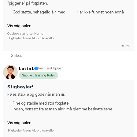
"piggene" på fotplaten.
God støtte, behagelig å ri med
Har ikke funnet noen ennå
Vis originalen
Opplevd størrelse: Normal
Stigbøyler Arena Alupro Acavallo
last yr.
2 likes
Lotta L
Verifisert kjøper
Saddle cleaning Rider
Stigbøyler!
Føles stabile og gode når man rir.
Fine og stabile med stor fotplate.
Ingen, bortsett fra at man aldri må glemme beskyttelsene.
Vis originalen
Stigbøyler Arena Alupro Acavallo