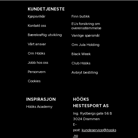
KUNDETJENESTE
Kjøpsvilkår
Finn butikk
EUs forsikring om
Kontakt oss
overensstemmelse
Bærekraftig utvikling
Vanlige spørsmål
Vårt ansvar
Om Jula Holding
Om Hööks
Black Week
Jobb hos oss
Club Hööks
Personvern
Avbryt bestilling
Cookies
INSPIRASJON
HÖÖKS
HESTESPORT AS
Hööks Academy
Ing. Rydbergs gate 56 B
3024 Drammen
E-
post:
kundeservice@hooks
.no