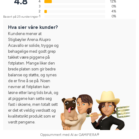
4.8
4
12%
3
0%
2
4%
1
0%
Basert på 25 vurderinger
Hva sier våre kunder?
Kundene mener at
Stigbøyler Arena Alupro
Acavallo er solide, trygge og
behagelige med godt grep
takket være piggene på
fotplaten. Mange liker den
brede platen som gir bedre
balanse og støtte, og synes
de er fine å se på. Noen
nevner at fotplaten kan
løsne etter lang tids bruk, og
at piggene kan sette seg
fast i skoene, men totalt sett
er det et veldig verdsatt og
kvalitetsrikt produkt som er
verdt pengene.
Oppsummert med AI av GAMIFIERA.®