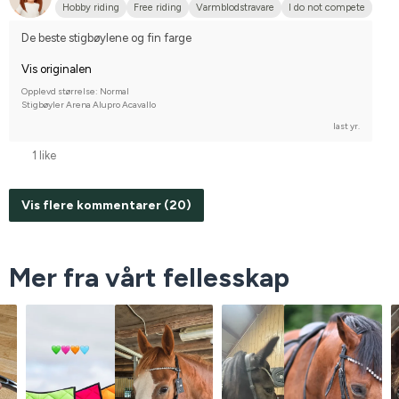
Hobby riding
Free riding
Varmblodstravare
I do not compete
De beste stigbøylene og fin farge
Vis originalen
Opplevd størrelse: Normal
Stigbøyler Arena Alupro Acavallo
last yr.
1 like
Vis flere kommentarer (20)
Mer fra vårt fellesskap