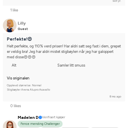
last yr.
1 like
Lilly
Guest
Perfekte!😍
Helt perfekte, og 110% verd prisen! Har aldri satt seg fast i dem, grepet 
er veldig bra! Jeg har aldri mistet stigbøylen når jeg har galoppert 
med disse😍😍😍
Alt
Samler litt smuss
Vis originalen
Opplevd størrelse: Normal
Stigbøyler Arena Alupro Acavallo
8 mo. ago
0 likes
Madelen D
Verifisert kjøper
Fence mending Challenger