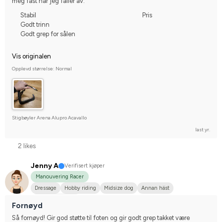
meg fast når jeg faller av.
Stabil
Pris
Godt trinn
Godt grep for sålen
Vis originalen
Opplevd størrelse: Normal
Stigbøyler Arena Alupro Acavallo
last yr.
2 likes
Jenny A
Verifisert kjøper
Manouvering Racer
Dressage
Hobby riding
Midsize dog
Annan häst
I do not compete
Fornøyd
Så fornøyd! Gir god støtte til foten og gir godt grep takket være 