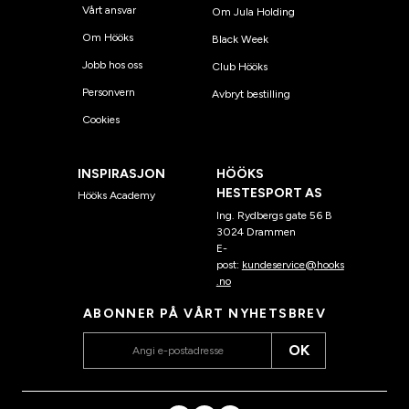
Vårt ansvar
Om Jula Holding
Om Hööks
Black Week
Jobb hos oss
Club Hööks
Personvern
Avbryt bestilling
Cookies
INSPIRASJON
HÖÖKS
HESTESPORT AS
Hööks Academy
Ing. Rydbergs gate 56 B
3024 Drammen
E-
post:
kundeservice@hooks
.no
ABONNER PÅ VÅRT NYHETSBREV
OK