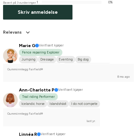
1
0%
Basert på 3 vurderinger
Skriv anmeldelse
Relevans
Marie G
Verifisert kjøper
Fence repairing Explorer
Jumping
Dressage
Eventing
Big dog
Svenskt varmblod (SWB)
Holländskt varmblod (KWPN)
Gummiinnlegg Fairfield®
Compete on hobby-level
8 mo. ago
Ann-Charlotte P
Verifisert kjøper
Trail riding Performer
Icelandic horse
Islandshäst
I do not compete
Gummiinnlegg Fairfield®
last yr.
Linnéa R
Verifisert kjøper