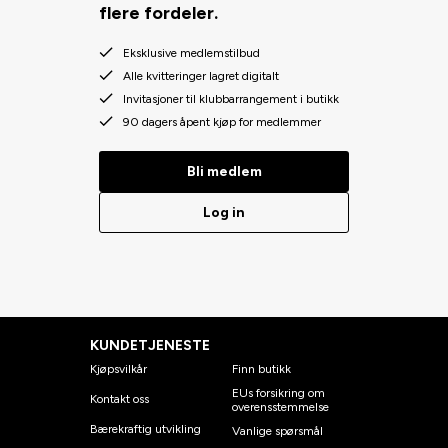
flere fordeler.
Eksklusive medlemstilbud
Alle kvitteringer lagret digitalt
Invitasjoner til klubbarrangement i butikk
90 dagers åpent kjøp for medlemmer
Bli medlem
Log in
KUNDETJENESTE
Kjøpsvilkår
Finn butikk
EUs forsikring om
Kontakt oss
overensstemmelse
Bærekraftig utvikling
Vanlige spørsmål