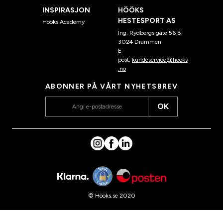
INSPIRASJON
HÖÖKS
HESTESPORT AS
Hööks Academy
Ing. Rydbergs gate 56 B
3024 Drammen
E-
post:
kundeservice@hooks
.no
ABONNER PÅ VÅRT NYHETSBREV
OK
© Hööks.se 2020