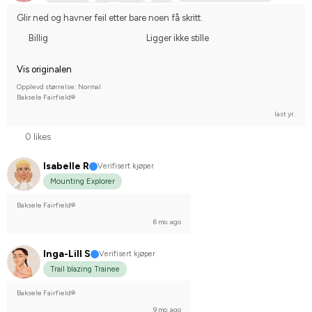
Engelskt fullblod
I do not compete
Glir ned og havner feil etter bare noen få skritt.
Billig
Ligger ikke stille
Vis originalen
Opplevd størrelse: Normal
Baksele Fairfield®
last yr.
0 likes
Isabelle R
Verifisert kjøper
Mounting Explorer
Baksele Fairfield®
6 mo. ago
Inga-Lill S
Verifisert kjøper
Trail blazing Trainee
Baksele Fairfield®
9 mo. ago