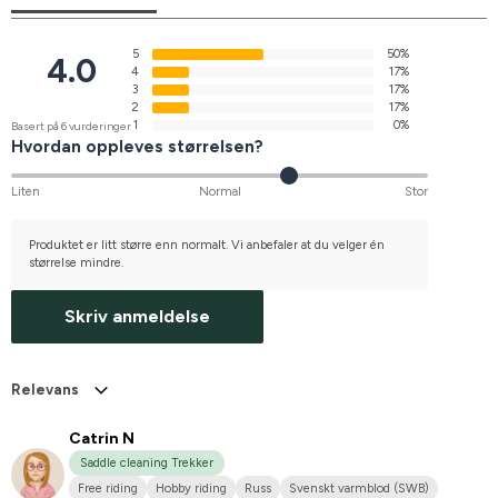
5
50%
4.0
4
17%
3
17%
2
17%
1
0%
Basert på 6 vurderinger
Hvordan oppleves størrelsen?
Liten
Normal
Stor
Produktet er litt større enn normalt. Vi anbefaler at du velger én
størrelse mindre.
Skriv anmeldelse
Relevans
Catrin N
Saddle cleaning Trekker
Free riding
Hobby riding
Russ
Svenskt varmblod (SWB)