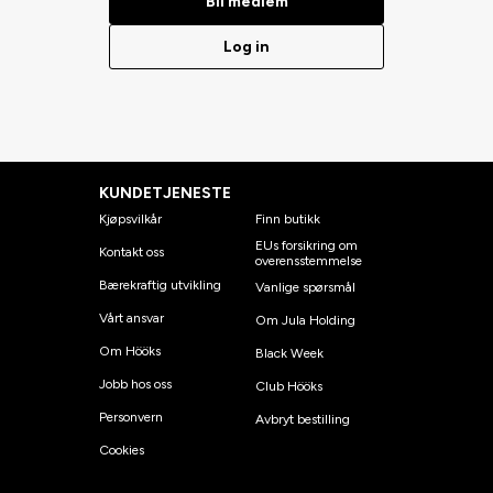
Bli medlem
Log in
KUNDETJENESTE
Kjøpsvilkår
Finn butikk
EUs forsikring om
Kontakt oss
overensstemmelse
Bærekraftig utvikling
Vanlige spørsmål
Vårt ansvar
Om Jula Holding
Om Hööks
Black Week
Jobb hos oss
Club Hööks
Personvern
Avbryt bestilling
Cookies