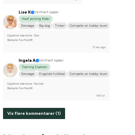
Lise K
Verifisert kjøper
Hoof picking Rider
Dressage
Big dog
Tinker
Compete on hobby-level
Opplevd størrelse: Stor
Baksele Fairfield®
11 mo. ago
Ingela A
Verifisert kjøper
Training Explorer
Dressage
Engelskt fullblod
Compete on hobby-level
Opplevd størrelse: Normal
Baksele Fairfield®
last yr.
Vis flere kommentarer (1)