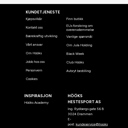
KUNDETJENESTE
Kjøpsvilkår
Finn butikk
EUs forsikring om
Kontakt oss
overensstemmelse
Bærekraftig utvikling
Vanlige spørsmål
Vårt ansvar
Om Jula Holding
Om Hööks
Black Week
Jobb hos oss
Club Hööks
Personvern
Avbryt bestilling
Cookies
INSPIRASJON
HÖÖKS
HESTESPORT AS
Hööks Academy
Ing. Rydbergs gate 56 B
3024 Drammen
E-
post:
kundeservice@hooks