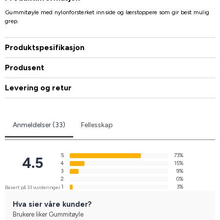
Gummitøyle med nylonforsterket innside og lærstoppere som gir best mulig
grep.
Produktspesifikasjon
Produsent
Levering og retur
Anmeldelser (33)
Fellesskap
5
73%
4.5
4
15%
3
9%
2
0%
1
3%
Basert på 33 vurderinger
Hva sier våre kunder?
Brukere liker Gummitøyle