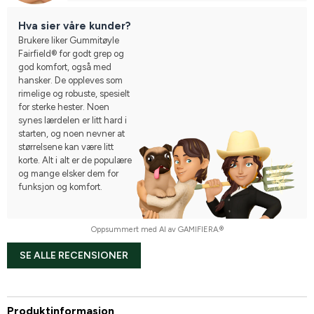
Hva sier våre kunder?
Brukere liker Gummitøyle
Fairfield® for godt grep og
god komfort, også med
hansker. De oppleves som
rimelige og robuste, spesielt
for sterke hester. Noen
synes lærdelen er litt hard i
starten, og noen nevner at
størrelsene kan være litt
korte. Alt i alt er de populære
og mange elsker dem for
funksjon og komfort.
Oppsummert med AI av GAMIFIERA.®
SE ALLE RECENSIONER
Produktinformasjon