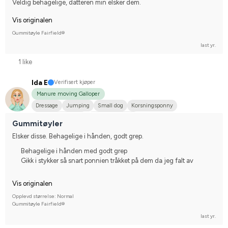
Veldig behagelige, datteren min elsker dem.
Vis originalen
Gummitøyle Fairfield®
last yr.
1 like
Ida E
Verifisert kjøper
Manure moving Galloper
Dressage
Jumping
Small dog
Korsningsponny
New Forest Ponny
I do not compete
Gummitøyler
Elsker disse. Behagelige i hånden, godt grep.
Behagelige i hånden med godt grep
Gikk i stykker så snart ponnien tråkket på dem da jeg falt av
Vis originalen
Opplevd størrelse: Normal
Gummitøyle Fairfield®
last yr.