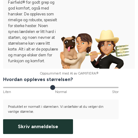
Fairfield® for godt grep og
god komfort, også med
hansker. De oppleves som
rimelige og robuste, spesielt
for sterke hester. Noen
synes lærdelen er litt hard i
starten, og noen nevner at
størrelsene kan være litt
korte. Alt i alt er de populære
og mange elsker dem for
funksjon og komfort.
Oppsummert med AI av GAMIFIERA.®
Hvordan oppleves størrelsen?
Liten
Normal
Stor
Produktet er normalt i størrelsen. Vi anbefaler at du velger din
vanlige størrelse.
Skriv anmeldelse