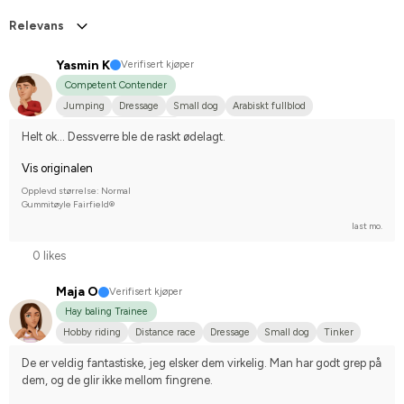
Relevans
Yasmin K
Verifisert kjøper
Competent Contender
Jumping
Dressage
Small dog
Arabiskt fullblod
Compete on hobby-level
Helt ok... Dessverre ble de raskt ødelagt.
Vis originalen
Opplevd størrelse: Normal
Gummitøyle Fairfield®
last mo.
0 likes
Maja O
Verifisert kjøper
Hay baling Trainee
Hobby riding
Distance race
Dressage
Small dog
Tinker
I do not compete
De er veldig fantastiske, jeg elsker dem virkelig. Man har godt grep på 
dem, og de glir ikke mellom fingrene.