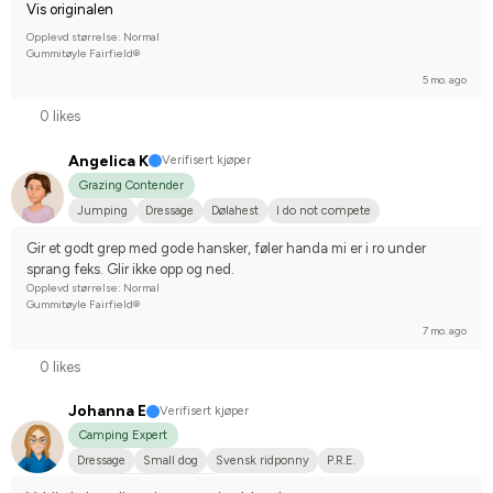
Vis originalen
Opplevd størrelse: Normal
Gummitøyle Fairfield®
5 mo. ago
0 likes
Angelica K
Verifisert kjøper
Grazing Contender
Jumping
Dressage
Dølahest
I do not compete
Gir et godt grep med gode hansker, føler handa mi er i ro under 
sprang feks. Glir ikke opp og ned.
Opplevd størrelse: Normal
Gummitøyle Fairfield®
7 mo. ago
0 likes
Johanna E
Verifisert kjøper
Camping Expert
Dressage
Small dog
Svensk ridponny
P.R.E.
Compete on hobby-level