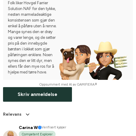
Folk liker Hovgel Farrier
Solution NAF for den tykke,
nesten marmeladeaktige
konsistensen som gjør den
enkel å påføre uten å renne.
Mange synes den er drøy
og varer lenge, og de setter
pris på den innebygde
børsten i lokket som gjør
påføringen enklere. Noen
synes den er litt dyr, men
ellers får den mye ros for å
hjelpe med tørre hove.
Oppsummert med AI av GAMIFIERA.®
Skriv anmeldelse
Relevans
Carina W
Verifisert kjøper
Competent Explorer