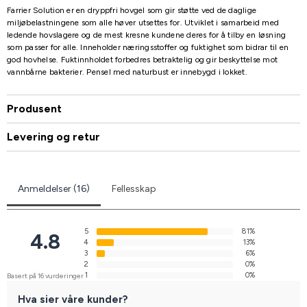
Farrier Solution er en dryppfri hovgel som gir støtte ved de daglige
miljøbelastningene som alle høver utsettes for. Utviklet i samarbeid med
ledende hovslagere og de mest kresne kundene deres for å tilby en løsning
som passer for alle. Inneholder næringsstoffer og fuktighet som bidrar til en
god hovhelse. Fuktinnholdet forbedres betraktelig og gir beskyttelse mot
vannbårne bakterier. Pensel med naturbust er innebygd i lokket.
Produsent
Levering og retur
Anmeldelser (16)
Fellesskap
5
81%
4.8
4
13%
3
6%
2
0%
1
0%
Basert på 16 vurderinger
Hva sier våre kunder?