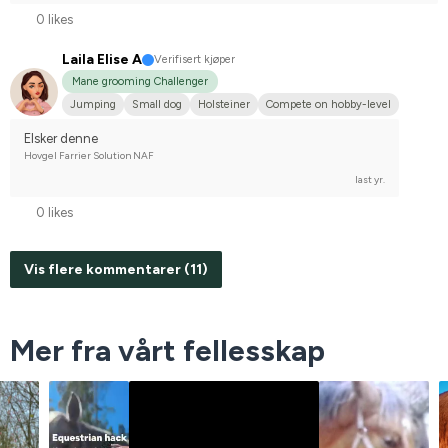
0 likes
Laila Elise A
Verifisert kjøper
Mane grooming Challenger
Jumping
Small dog
Holsteiner
Compete on hobby-level
Elsker denne
Hovgel Farrier Solution NAF
last yr.
0 likes
Vis flere kommentarer (11)
Mer fra vårt fellesskap