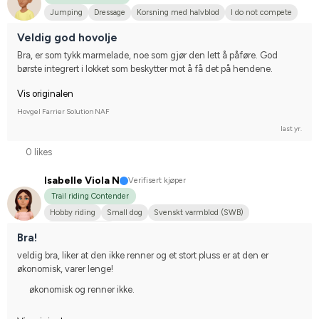
Jumping
Dressage
Korsning med halvblod
I do not compete
Veldig god hovolje
Bra, er som tykk marmelade, noe som gjør den lett å påføre. God 
børste integrert i lokket som beskytter mot å få det på hendene.
Vis originalen
Hovgel Farrier Solution NAF
last yr.
0 likes
Isabelle Viola N
Verifisert kjøper
Trail riding Contender
Hobby riding
Small dog
Svenskt varmblod (SWB)
I do not compete
Bra!
veldig bra, liker at den ikke renner og et stort pluss er at den er 
økonomisk, varer lenge!
økonomisk og renner ikke.