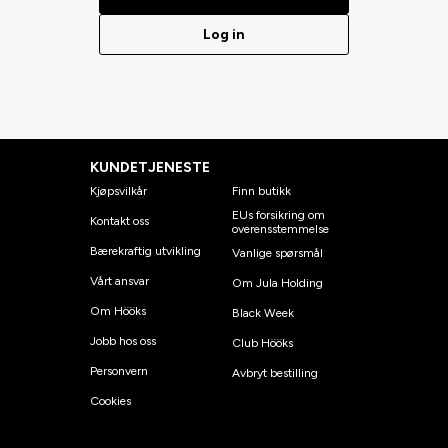
Log in
KUNDETJENESTE
Kjøpsvilkår
Finn butikk
EUs forsikring om
Kontakt oss
overensstemmelse
Bærekraftig utvikling
Vanlige spørsmål
Vårt ansvar
Om Jula Holding
Om Hööks
Black Week
Jobb hos oss
Club Hööks
Personvern
Avbryt bestilling
Cookies