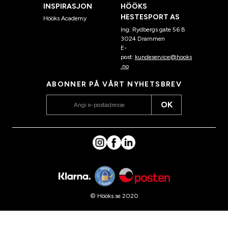
INSPIRASJON
HÖÖKS
HESTESPORT AS
Hööks Academy
Ing. Rydbergs gate 56 B
3024 Drammen
E-
post:
kundeservice@hooks
.no
ABONNER PÅ VÅRT NYHETSBREV
OK
© Hööks.se 2020