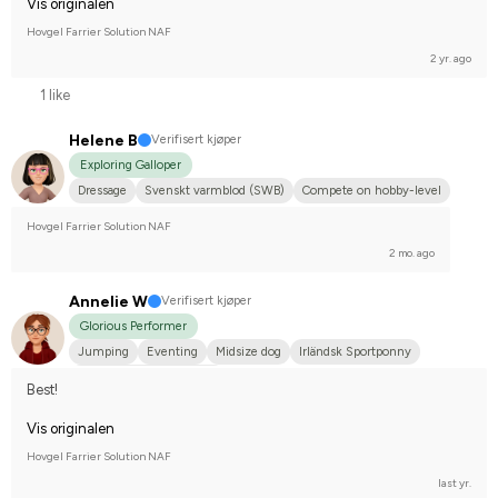
Vis originalen
Hovgel Farrier Solution NAF
2 yr. ago
1 like
Helene B
Verifisert kjøper
Exploring Galloper
Dressage
Svenskt varmblod (SWB)
Compete on hobby-level
Hovgel Farrier Solution NAF
2 mo. ago
Annelie W
Verifisert kjøper
Glorious Performer
Jumping
Eventing
Midsize dog
Irländsk Sportponny
Compete on hobby-level
Best!
Vis originalen
Hovgel Farrier Solution NAF
last yr.