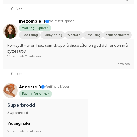
0 likes
Inezombie H
Verifisert kjøper
Walking Explorer
Free riding
Hobby riding
Western
Small dog
Kallblodstravare
I do not compete
Fornøyd! Har en hest som skraper å disse tåler en god del før den må 
byttes ut☺️
Vinterbrodd Tunahaken
7 mo. ago
0 likes
Annette B
Verifisert kjøper
Racing Performer
Superbrodd
Superbrodd
Vis originalen
Vinterbrodd Tunahaken