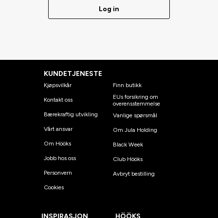
Log in
KUNDETJENESTE
Kjøpsvilkår
Finn butikk
EUs forsikring om
Kontakt oss
overensstemmelse
Bærekraftig utvikling
Vanlige spørsmål
Vårt ansvar
Om Jula Holding
Om Hööks
Black Week
Jobb hos oss
Club Hööks
Personvern
Avbryt bestilling
Cookies
INSPIRASJON
HÖÖKS