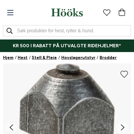
KR 500 I RABATT PÅ UTVALGTE RIDEHJELMER*
Hjem
Hest
Stell & Pleie
Hovslagerutstyr
Brodder