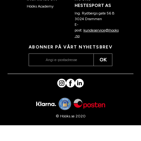
HESTESPORT AS
Hööks Academy
Ing. Rydbergs gate 56 B
3024 Drammen
E-
post:
kundeservice@hooks
.no
ABONNER PÅ VÅRT NYHETSBREV
OK
© Hööks.se 2020