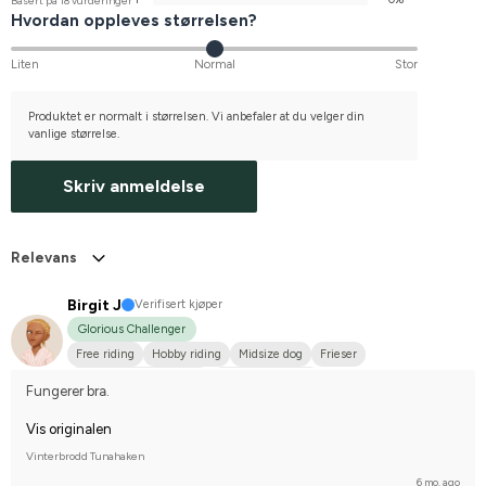
Basert på 18 vurderinger
Hvordan oppleves størrelsen?
Liten
Normal
Stor
Produktet er normalt i størrelsen. Vi anbefaler at du velger din
vanlige størrelse.
Skriv anmeldelse
Relevans
Birgit J
Verifisert kjøper
Glorious Challenger
Free riding
Hobby riding
Midsize dog
Frieser
Korsning med halvblod
I do not compete
Fungerer bra.
Vis originalen
Vinterbrodd Tunahaken
6 mo. ago