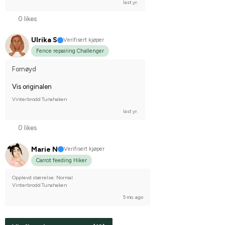
last yr.
0 likes
Ulrika S
Verifisert kjøper
Fence repairing Challenger
Fornøyd
Vis originalen
Vinterbrodd Tunahaken
last yr.
0 likes
Marie N
Verifisert kjøper
Carrot feeding Hiker
Opplevd størrelse: Normal
Vinterbrodd Tunahaken
5 mo. ago