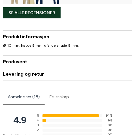
SE ALLE RECENSIONER
Produktinformasjon
Ø 10 mm, høyde 9 mm, gjengelengde 8 mm.
Produsent
Levering og retur
Anmeldelser (18)
Fellesskap
5
94%
4.9
4
6%
3
0%
2
0%
1
0%