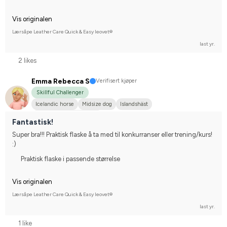
Vis originalen
Lærsåpe Leather Care Quick & Easy leovet®
last yr.
2 likes
Emma Rebecca S
Verifisert kjøper
Skillful Challenger
Icelandic horse
Midsize dog
Islandshäst
Compete on hobby-level
Fantastisk!
Super bra!!! Praktisk flaske å ta med til konkurranser eller trening/kurs! 
:)
Praktisk flaske i passende størrelse
Vis originalen
Lærsåpe Leather Care Quick & Easy leovet®
last yr.
1 like