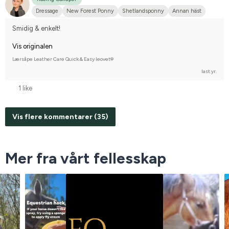
Dressage
New Forest Ponny
Shetlandsponny
Annan häst
Compete on advanced-level
Smidig & enkelt!
Vis originalen
Lærsåpe Leather Care Quick & Easy leovet®
last yr.
1 like
Vis flere kommentarer (35)
Mer fra vårt fellesskap