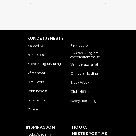
KUNDETJENESTE
Kjøpsvilkår
Finn butikk
EUs forsikring om
Kontakt oss
overensstemmelse
Bærekraftig utvikling
Vanlige spørsmål
Vårt ansvar
Om Jula Holding
Om Hööks
Black Week
Jobb hos oss
Club Hööks
Personvern
Avbryt bestilling
Cookies
INSPIRASJON
HÖÖKS
HESTESPORT AS
Hööks Academy