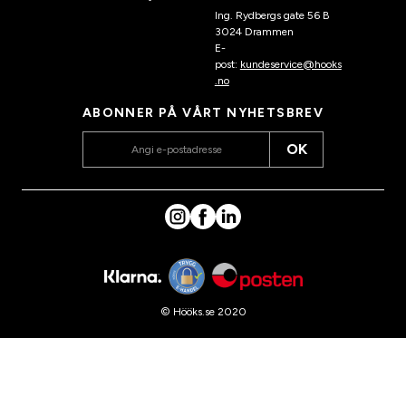
Ing. Rydbergs gate 56 B
3024 Drammen
E-
post:
kundeservice@hooks
.no
ABONNER PÅ VÅRT NYHETSBREV
OK
© Hööks.se 2020