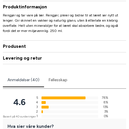
Produktinformasjon
Rengjør og tar vare på lær. Rengjør, pleier og bidrar til at læret ser nytt ut
lenger. Gir skinnet en vakker og naturlig glans, uten å etterlate en klebrig
overflate. Helt uten mineraloljer for at læret skal absorbere bedre, og også
fordi det er mer miljøvennlig. 250 ml.
Produsent
Levering og retur
Anmeldelser (40)
Fellesskap
5
78%
4.6
4
8%
3
13%
2
3%
1
0%
Basert på 40 vurderinger
Hva sier våre kunder?