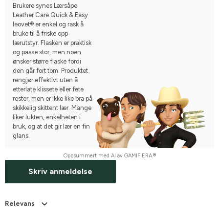
Brukere synes Lærsåpe
Leather Care Quick & Easy
leovet® er enkel og rask å
bruke til å friske opp
lærutstyr. Flasken er praktisk
og passe stor, men noen
ønsker større flaske fordi
den går fort tom. Produktet
rengjør effektivt uten å
etterlate klissete eller fete
rester, men er ikke like bra på
skikkelig skittent lær. Mange
liker lukten, enkelheten i
bruk, og at det gir lær en fin
glans.
Oppsummert med AI av GAMIFIERA.®
Skriv anmeldelse
Relevans