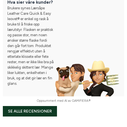
Hva sier våre kunder?
Brukere synes Lærsåpe
Leather Care Quick & Easy
leovet® er enkel og rask å
bruke til å friske opp
lærutstyr. Flasken er praktisk
og passe stor, men noen
ønsker større flaske fordi
den går fort tom. Produktet
rengjør effektivt uten å
etterlate klissete eller fete
rester, men er ikke like bra på
skikkelig skittent lær. Mange
liker lukten, enkelheten i
bruk, og at det gir lær en fin
glans.
Oppsummert med AI av GAMIFIERA.®
SE ALLE RECENSIONER