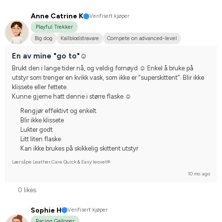
Anne Catrine K
Verifisert kjøper
Playful Trekker
Big dog
Kallblodstravare
Compete on advanced-level
En av mine "go to"☺️
Brukt den i lange tider nå, og veldig fornøyd ☺️ Enkel å bruke på 
utstyr som trenger en kvikk vask, som ikke er "superskittent". Blir ikke 
klissete eller fettete.
Kunne gjerne hatt denne i større flaske ☺️
Rengjør effektivt og enkelt.
Blir ikke klissete
Lukter godt
Litt liten flaske
Kan ikke brukes på skikkelig skittent utstyr
Lærsåpe Leather Care Quick & Easy leovet®
10 mo. ago
0 likes
Sophie H
Verifisert kjøper
Racing Galloper