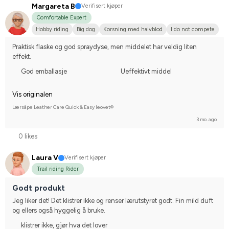
Margareta B
Verifisert kjøper
Comfortable Expert
Hobby riding
Big dog
Korsning med halvblod
I do not compete
Praktisk flaske og god spraydyse, men middelet har veldig liten 
effekt.
God emballasje
Ueffektivt middel
Vis originalen
Lærsåpe Leather Care Quick & Easy leovet®
3 mo. ago
0 likes
Laura V
Verifisert kjøper
Trail riding Rider
Godt produkt
Jeg liker det! Det klistrer ikke og renser lærutstyret godt. Fin mild duft 
og ellers også hyggelig å bruke.
klistrer ikke, gjør hva det lover