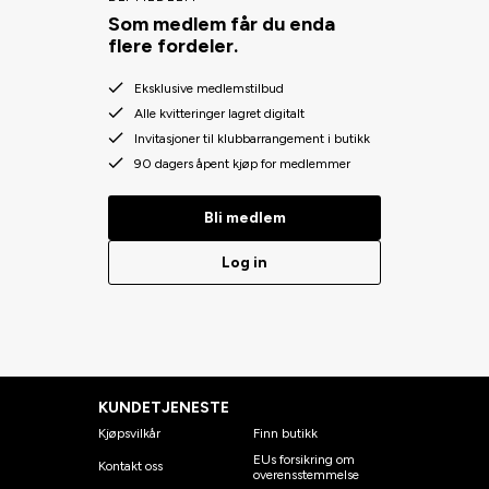
Som medlem får du enda
flere fordeler.
Eksklusive medlemstilbud
Alle kvitteringer lagret digitalt
Invitasjoner til klubbarrangement i butikk
90 dagers åpent kjøp for medlemmer
Bli medlem
Log in
KUNDETJENESTE
Kjøpsvilkår
Finn butikk
EUs forsikring om
Kontakt oss
overensstemmelse