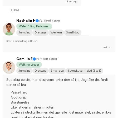
3 mo. ago
0 likes
Nathalie H
Verifisert kjøper
Water filling Performer
Jumping
Dressage
Western
Small dog
Svenskt varmblod (SWB)
Compete on hobby-level
Kost Tampico Magic Brush
last mo.
Camilla E
Verifisert kjøper
Walking Leader
Jumping
Dressage
Small dog
Svenskt varmblod (SWB)
Compete on hobby-level
Superbra børste, men dessverre lukter den så ille. Jeg tåler det fordi 
den er så bra.
Passe hard
Godt grep
Bra størrelse
Liker at den smalner i midten
Lukter så utrolig ille, men det gjør alle i det materialet, så det er ikke
unikt for akkurat den børsten