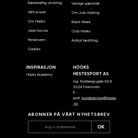
Bærekraftig utvikling
Vanlige spørsmål
Vårt ansvar
Om Jula Holding
Om Hööks
Black Week
Jobb hos oss
Club Hööks
Personvern
Avbryt bestilling
Cookies
INSPIRASJON
HÖÖKS
HESTESPORT AS
Hööks Academy
Ing. Rydbergs gate 56 B
3024 Drammen
E-
post:
kundeservice@hooks
.no
ABONNER PÅ VÅRT NYHETSBREV
OK