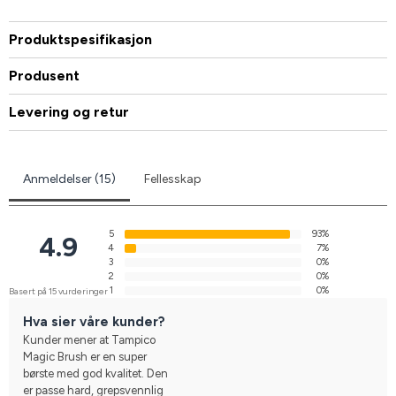
Produktspesifikasjon
Produsent
Levering og retur
Anmeldelser (15)
Fellesskap
5
93%
4.9
4
7%
3
0%
2
0%
1
0%
Basert på 15 vurderinger
Hva sier våre kunder?
Kunder mener at Tampico
Magic Brush er en super
børste med god kvalitet. Den
er passe hard, grepsvennlig