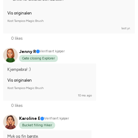
Vis originalen
Kost Tampico Magic Brush
last yr.
0 likes
Jenny R
Verifisert kjøper
Gate closing Explorer
Kjempebra! :)
Vis originalen
Kost Tampico Magic Brush
10 mo. ago
0 likes
Karoline E
Verifisert kjøper
Bucket filling Hiker
Myk og fin børste.