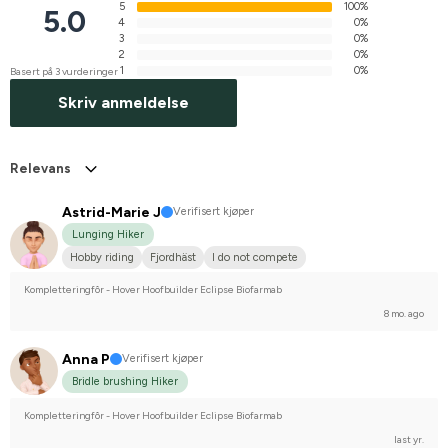
5
100%
5.0
4
0%
3
0%
2
0%
1
0%
Basert på 3 vurderinger
Skriv anmeldelse
Relevans
Astrid-Marie J
Verifisert kjøper
Lunging Hiker
Hobby riding
Fjordhäst
I do not compete
Kompletteringfôr - Hover Hoofbuilder Eclipse Biofarmab
8 mo. ago
Anna P
Verifisert kjøper
Bridle brushing Hiker
Kompletteringfôr - Hover Hoofbuilder Eclipse Biofarmab
last yr.