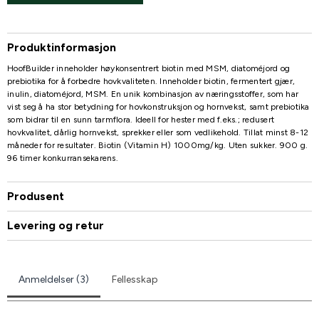
Produktinformasjon
HoofBuilder inneholder høykonsentrert biotin med MSM, diatoméjord og
prebiotika for å forbedre hovkvaliteten. Inneholder biotin, fermentert gjær,
inulin, diatoméjord, MSM. En unik kombinasjon av næringsstoffer, som har
vist seg å ha stor betydning for hovkonstruksjon og hornvekst, samt prebiotika
som bidrar til en sunn tarmflora. Ideell for hester med f.eks.; redusert
hovkvalitet, dårlig hornvekst, sprekker eller som vedlikehold. Tillat minst 8-12
måneder for resultater. Biotin (Vitamin H) 1000mg/kg. Uten sukker. 900 g.
96 timer konkurransekarens.
Produsent
Levering og retur
Anmeldelser (3)
Fellesskap