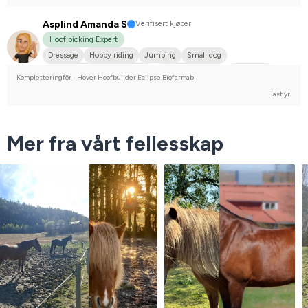
Asplind Amanda S
Verifisert kjøper
Hoof picking Expert
Dressage
Hobby riding
Jumping
Small dog
Holländskt varmblod (KWPN)
Varmblodstravare
Islandshäst
Kompletteringfôr - Hover Hoofbuilder Eclipse Biofarmab
I do not compete
last yr.
Mer fra vårt fellesskap