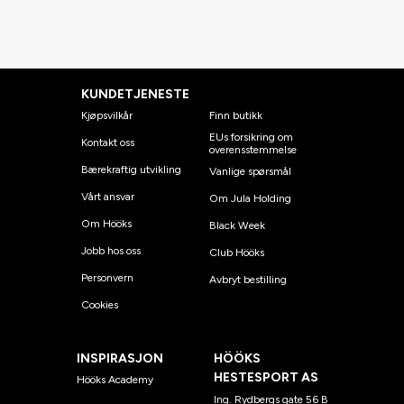
KUNDETJENESTE
Kjøpsvilkår
Finn butikk
EUs forsikring om
Kontakt oss
overensstemmelse
Bærekraftig utvikling
Vanlige spørsmål
Vårt ansvar
Om Jula Holding
Om Hööks
Black Week
Jobb hos oss
Club Hööks
Personvern
Avbryt bestilling
Cookies
INSPIRASJON
HÖÖKS
HESTESPORT AS
Hööks Academy
Ing. Rydbergs gate 56 B