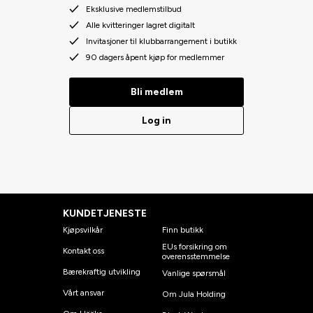
Eksklusive medlemstilbud
Alle kvitteringer lagret digitalt
Invitasjoner til klubbarrangement i butikk
90 dagers åpent kjøp for medlemmer
Bli medlem
Log in
KUNDETJENESTE
Kjøpsvilkår
Finn butikk
EUs forsikring om
Kontakt oss
overensstemmelse
Bærekraftig utvikling
Vanlige spørsmål
Vårt ansvar
Om Jula Holding