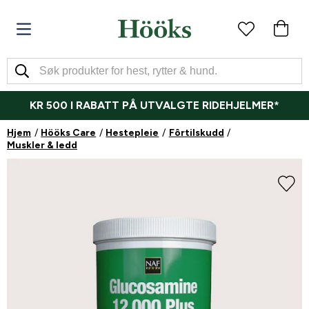
KR 500 I RABATT PÅ UTVALGTE RIDEHJELMER*
Hjem
Hööks Care
Hestepleie
Fôrtilskudd
Muskler & ledd