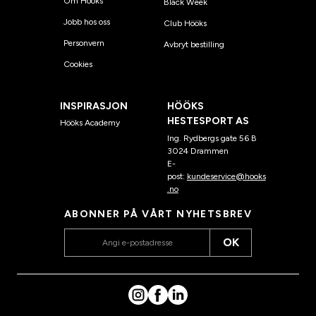
Om Hööks
Black Week
Jobb hos oss
Club Hööks
Personvern
Avbryt bestilling
Cookies
INSPIRASJON
HÖÖKS
HESTESPORT AS
Hööks Academy
Ing. Rydbergs gate 56 B
3024 Drammen
E-
post:
kundeservice@hooks
.no
ABONNER PÅ VÅRT NYHETSBREV
OK