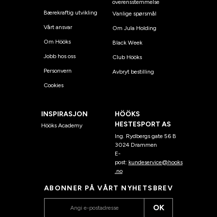
overensstemmelse
Bærekraftig utvikling
Vanlige spørsmål
Vårt ansvar
Om Jula Holding
Om Hööks
Black Week
Jobb hos oss
Club Hööks
Personvern
Avbryt bestilling
Cookies
INSPIRASJON
HÖÖKS
HESTESPORT AS
Hööks Academy
Ing. Rydbergs gate 56 B
3024 Drammen
E-
post:
kundeservice@hooks
.no
ABONNER PÅ VÅRT NYHETSBREV
OK