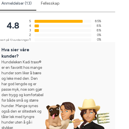
Anmeldelser (13)
Fellesskap
5
85%
4.8
4
8%
3
8%
2
0%
1
0%
sert på 13 vurderinger
Hva sier våre
kunder?
Hundeleken Kadi traxx®
er en favoritt hos mange
hunder som liker å bære
og leke med den. Den
har god lengde og er
passe myk, noe som gjør
den trygg og komfortabel
for både små og større
hunder. Mange synes
også den er slitesterk og
tåler lek med tyngre
hunder uten å gå i
stykker.