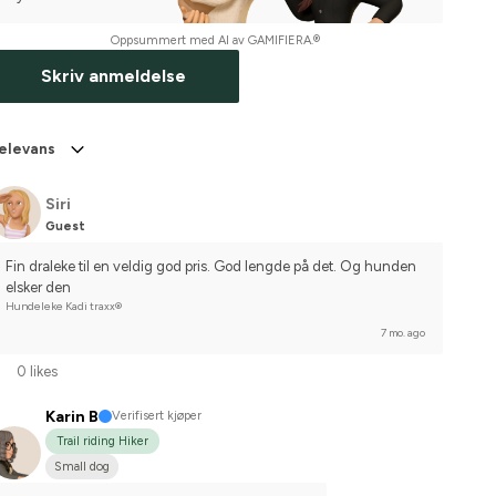
Oppsummert med AI av GAMIFIERA.®
Skriv anmeldelse
elevans
Siri
Guest
Fin draleke til en veldig god pris. God lengde på det. Og hunden 
elsker den
Hundeleke Kadi traxx®
7 mo. ago
0 likes
Karin B
Verifisert kjøper
Trail riding Hiker
Small dog