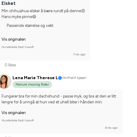
Elsket
Min chihuahua elsker å bære rundt på denne😍
Hans myke pinne😄
Passende størrelse og vekt.
Vis originalen
Hundeleke Kadi traxx®
7 mo. ago
0 likes
Lena Marie Therese L
Verifisert kjøper
Manure moving Rider
Fungerer bra for min dachshund - passe myk, og bra at den er litt 
lengre for å unngå at hun ved et uhell biter i hånden min.
Vis originalen
Hundeleke Kadi traxx®
8 mo. ago