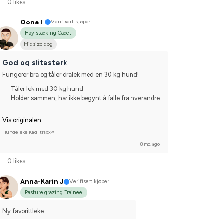
0 likes
Oona H
Verifisert kjøper
Hay stacking Cadet
Midsize dog
God og slitesterk
Fungerer bra og tåler dralek med en 30 kg hund!
Tåler lek med 30 kg hund
Holder sammen, har ikke begynt å falle fra hverandre
Vis originalen
Hundeleke Kadi traxx®
8 mo. ago
0 likes
Anna-Karin J
Verifisert kjøper
Pasture grazing Trainee
Ny favorittleke