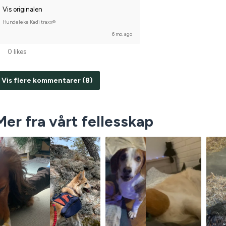
Vis originalen
Hundeleke Kadi traxx®
6 mo. ago
0 likes
Vis flere kommentarer (8)
Mer fra vårt fellesskap