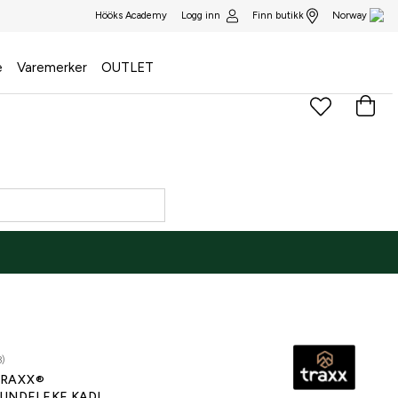
Logg inn
Finn butikk
Hööks Academy
Norway
e
Varemerker
OUTLET
3)
RAXX®
UNDELEKE KADI