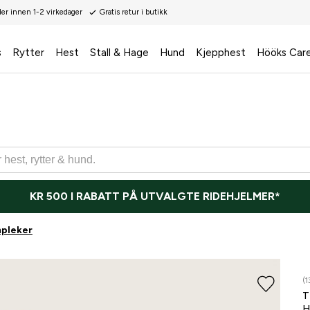
der innen 1-2 virkedager
Gratis retur i butikk
s
Rytter
Hest
Stall & Hage
Hund
Kjepphest
Hööks Car
KR 500 I RABATT PÅ UTVALGTE RIDEHJELMER*
mpleker
(1
T
H