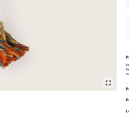
P
Ka
fl
ma
P
P
L