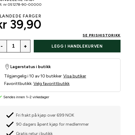
t. nr
051278-90-00000
LANDEDE FARGER
kr 39,90
SE PRISHISTORIKK
-
+
LEGG I HANDLEKURVEN
Lagerstatus i butikk
Tilgjengelig i 10 av 10 butikker
Visa butiker
Favorittbutikk
:
Velg favorittbutikk
Sendes innen 1–2 virkedager
Fri frakt på kjøp over 699 NOK
90 dagers åpent kjøp for medlemmer
Gratis retur i butikk