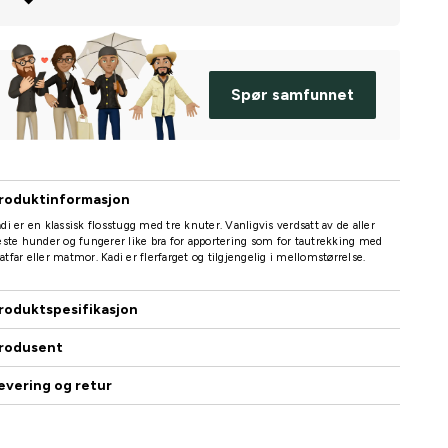
Spør samfunnet
roduktinformasjon
di er en klassisk flosstugg med tre knuter. Vanligvis verdsatt av de aller
este hunder og fungerer like bra for apportering som for tautrekking med
tfar eller matmor. Kadi er flerfarget og tilgjengelig i mellomstørrelse.
roduktspesifikasjon
rodusent
evering og retur