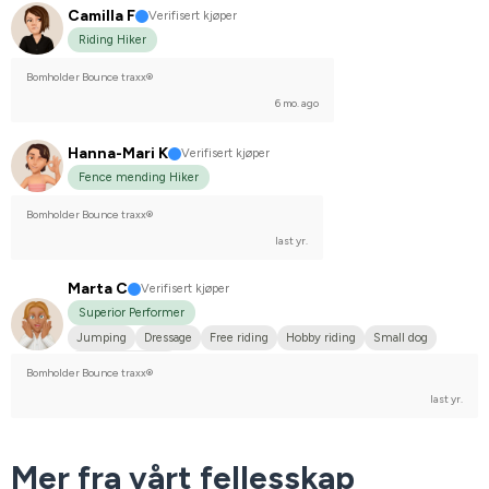
Camilla F
Verifisert kjøper
Riding Hiker
Bomholder Bounce traxx®
6 mo. ago
Hanna-Mari K
Verifisert kjøper
Fence mending Hiker
Bomholder Bounce traxx®
last yr.
Marta C
Verifisert kjøper
Superior Performer
Jumping
Dressage
Free riding
Hobby riding
Small dog
I do not compete
Bomholder Bounce traxx®
last yr.
Mer fra vårt fellesskap