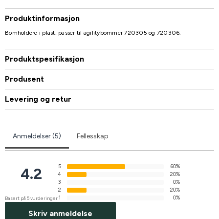
Produktinformasjon
Bomholdere i plast, passer til agilitybommer 720305 og 720306.
Produktspesifikasjon
Produsent
Levering og retur
Anmeldelser (5)
Fellesskap
5
60%
4.2
4
20%
3
0%
2
20%
1
0%
Basert på 5 vurderinger
Skriv anmeldelse