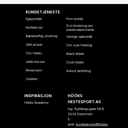
KUNDETJENESTE
Kjøpsvilkår
Finn butikk
EUs forsikring om
Kontakt oss
overensstemmelse
Bærekraftig utvikling
Vanlige spørsmål
Vårt ansvar
Om Jula Holding
Om Hööks
Black Week
Jobb hos oss
Club Hööks
Personvern
Avbryt bestilling
Cookies
INSPIRASJON
HÖÖKS
HESTESPORT AS
Hööks Academy
Ing. Rydbergs gate 56 B
3024 Drammen
E-
post:
kundeservice@hooks