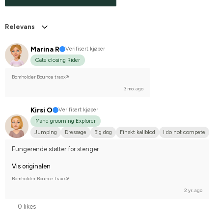
Relevans
Marina R
Verifisert kjøper
Gate closing Rider
Bomholder Bounce traxx®
3 mo. ago
Kirsi O
Verifisert kjøper
Mane grooming Explorer
Jumping
Dressage
Big dog
Finskt kallblod
I do not compete
Fungerende støtter for stenger.
Vis originalen
Bomholder Bounce traxx®
2 yr. ago
0 likes