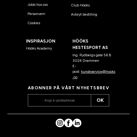
Jobb hos oss
Club Hööks
Personvern
Avbryt bestilling
Cookies
INSPIRASJON
HÖÖKS
HESTESPORT AS
Hööks Academy
Ing. Rydbergs gate 56 B
3024 Drammen
E-
post:
kundeservice@hooks
.no
ABONNER PÅ VÅRT NYHETSBREV
OK