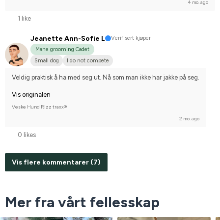
4 mo. ago
1 like
Jeanette Ann-Sofie L
Verifisert kjøper
Mane grooming Cadet
Small dog
I do not compete
Veldig praktisk å ha med seg ut. Nå som man ikke har jakke på seg.
Vis originalen
Veske Hund Rizz traxx®
2 mo. ago
0 likes
Vis flere kommentarer (7)
Mer fra vårt fellesskap