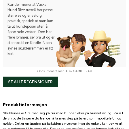
Kunder mener at Väska
Hund Rizz traxx® har passe
størrelse og er veldig
praktisk, spesielt at man kan
ta ut hundeposer uten å
åpne hele vesken. Den har
flere lommer, ser bra ut og er
stor nok til en Kindle. Noen
synes skulderremmen er litt
kort.
Oppsummert med AI av GAMIFIERA.®
SE ALLE RECENSIONER
Produktinformasjon
Skulderveske å ta med seg på tur med hunden eller på hundetrening. Plass til
de viktigste tingene du trenger å ta med deg på turen, som mobiltelefon og
nøkler. Det er en åpning på baksiden av vesken hvor du enkelt kan trekke ut
en hundepose til hunden din. Det er en lomme foran og en lomme bak slik at