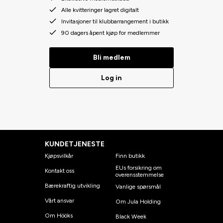
Alle kvitteringer lagret digitalt
Invitasjoner til klubbarrangement i butikk
90 dagers åpent kjøp for medlemmer
Bli medlem
Log in
KUNDETJENESTE
Kjøpsvilkår
Finn butikk
EUs forsikring om
Kontakt oss
overensstemmelse
Bærekraftig utvikling
Vanlige spørsmål
Vårt ansvar
Om Jula Holding
Om Hööks
Black Week