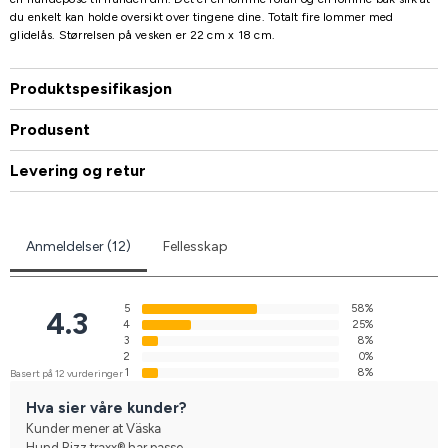
du enkelt kan holde oversikt over tingene dine. Totalt fire lommer med
glidelås. Størrelsen på vesken er 22 cm x 18 cm.
Produktspesifikasjon
Produsent
Levering og retur
Anmeldelser (12)
Fellesskap
5
58%
4.3
4
25%
3
8%
2
0%
1
8%
Basert på 12 vurderinger
Hva sier våre kunder?
Kunder mener at Väska
Hund Rizz traxx® har passe