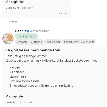
Vis originalen
Veske Hund Rizz traxx®
last mo.
0 likes
Lisen K
Verifisert kjøper
Training Leader
Dressage
Jumping
Midsize dog
Svenskt varmblod (SWB)
Compete on hobby-level
En god veske med mange rom
Enkel, stilig og mange lommer!
(Et ekstra pluss er at min Kindle akkurat får plass i det store rommet!)
Flere rom
Glidelåser
Lite rom inni
Stor nok for en Kindle
En oppdatert versjon ville trenge en nøkkelring
Vis originalen
Veske Hund Rizz traxx®