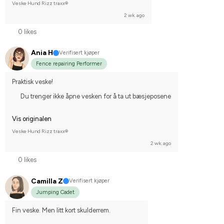
Veske Hund Rizz traxx®
2 wk. ago
0 likes
Ania H
Verifisert kjøper
Fence repairing Performer
Praktisk veske!
Du trenger ikke åpne vesken for å ta ut bæsjeposene
Vis originalen
Veske Hund Rizz traxx®
2 wk. ago
0 likes
Camilla Z
Verifisert kjøper
Jumping Cadet
Fin veske. Men litt kort skulderrem.