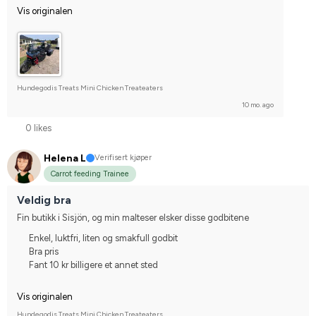
Vis originalen
Hundegodis Treats Mini Chicken Treateaters
10 mo. ago
0 likes
Helena L
Verifisert kjøper
Carrot feeding Trainee
Veldig bra
Fin butikk i Sisjön, og min malteser elsker disse godbitene
Enkel, luktfri, liten og smakfull godbit
Bra pris
Fant 10 kr billigere et annet sted
Vis originalen
Hundegodis Treats Mini Chicken Treateaters