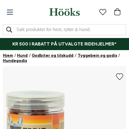
KR 500 I RABATT PÅ UTVALGTE RIDEHJELMER*
Hjem
Hund
Godbiter og tilskudd
Tyggebein og godis
Hundegodis