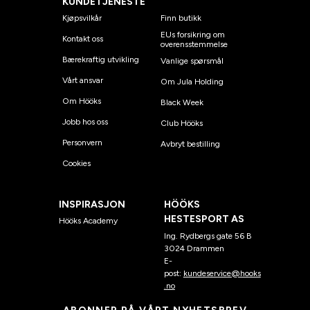
KUNDETJENESTE
Kjøpsvilkår
Finn butikk
EUs forsikring om
Kontakt oss
overensstemmelse
Bærekraftig utvikling
Vanlige spørsmål
Vårt ansvar
Om Jula Holding
Om Hööks
Black Week
Jobb hos oss
Club Hööks
Personvern
Avbryt bestilling
Cookies
INSPIRASJON
HÖÖKS
HESTESPORT AS
Hööks Academy
Ing. Rydbergs gate 56 B
3024 Drammen
E-
post:
kundeservice@hooks
.no