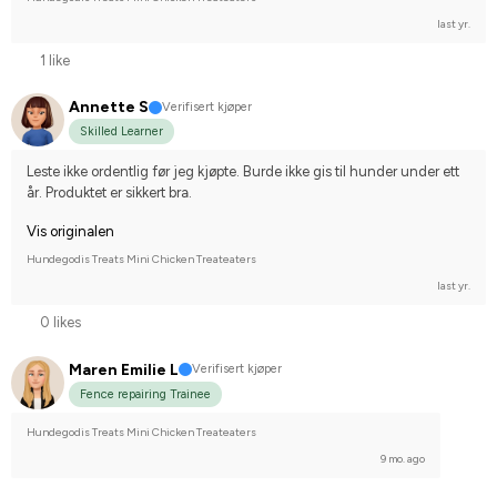
last yr.
1 like
Annette S
Verifisert kjøper
Skilled Learner
Leste ikke ordentlig før jeg kjøpte. Burde ikke gis til hunder under ett 
år. Produktet er sikkert bra.
Vis originalen
Hundegodis Treats Mini Chicken Treateaters
last yr.
0 likes
Maren Emilie L
Verifisert kjøper
Fence repairing Trainee
Hundegodis Treats Mini Chicken Treateaters
9 mo. ago