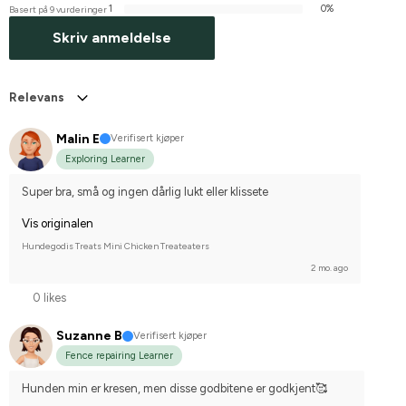
1
0%
Basert på 9 vurderinger
Skriv anmeldelse
Relevans
Malin E
Verifisert kjøper
Exploring Learner
Super bra, små og ingen dårlig lukt eller klissete
Vis originalen
Hundegodis Treats Mini Chicken Treateaters
2 mo. ago
0 likes
Suzanne B
Verifisert kjøper
Fence repairing Learner
Hunden min er kresen, men disse godbitene er godkjent🥰