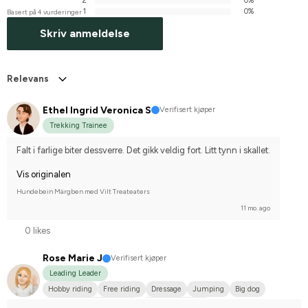
2
0%
1
0%
Basert på 4 vurderinger
Skriv anmeldelse
Relevans
Ethel Ingrid Veronica S
Verifisert kjøper
Trekking Trainee
Falt i farlige biter dessverre. Det gikk veldig fort. Litt tynn i skallet.
Vis originalen
Hundebein Märgben med Vilt Treateaters
11 mo. ago
0 likes
Rose Marie J
Verifisert kjøper
Leading Leader
Hobby riding
Free riding
Dressage
Jumping
Big dog
Svenskt varmblod (SWB)
Varmblodstravare