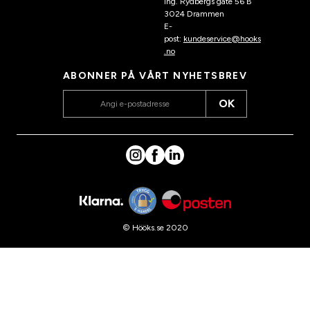
Ing. Rydbergs gate 56 B
3024 Drammen
E-
post:
kundeservice@hooks
.no
ABONNER PÅ VÅRT NYHETSBREV
OK
© Hööks.se 2020