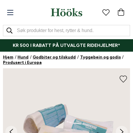
KR 500 I RABATT PÅ UTVALGTE RIDEHJELMER*
Hjem
Hund
Godbiter og tilskudd
Tyggebein og godis
Produsert i Europa