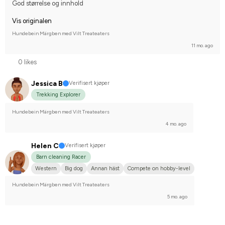
God størrelse og innhold
Compete on hobby-level
Vis originalen
Hundebein Märgben med Vilt Treateaters
11 mo. ago
0 likes
Jessica B
Verifisert kjøper
Trekking Explorer
Hundebein Märgben med Vilt Treateaters
4 mo. ago
Helen C
Verifisert kjøper
Barn cleaning Racer
Western
Big dog
Annan häst
Compete on hobby-level
Hundebein Märgben med Vilt Treateaters
5 mo. ago