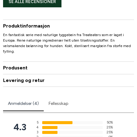
SE ALLE RECENSIONER
Produktinformasjon
En fantastisk serie med naturlige tyggebein fra Treateaters som er laget i
Europa. Rene naturlige ingredienser helt uten tilsetningsstoffer. En
velsmakende belønning for hunden. Kokt, sterilisert margbein fra storfe med
fylling.
Produsent
Levering og retur
Anmeldelser (4)
Fellesskap
5
50%
4.3
4
25%
3
25%