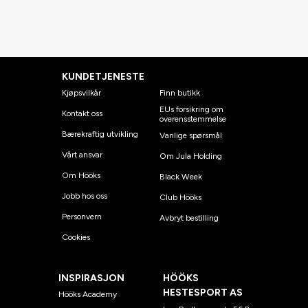
KUNDETJENESTE
Kjøpsvilkår
Finn butikk
EUs forsikring om
Kontakt oss
overensstemmelse
Bærekraftig utvikling
Vanlige spørsmål
Vårt ansvar
Om Jula Holding
Om Hööks
Black Week
Jobb hos oss
Club Hööks
Personvern
Avbryt bestilling
Cookies
INSPIRASJON
HÖÖKS
HESTESPORT AS
Hööks Academy