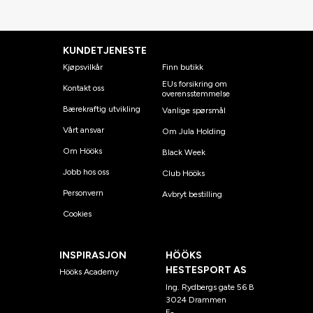
KUNDETJENESTE
Kjøpsvilkår
Finn butikk
EUs forsikring om
Kontakt oss
overensstemmelse
Bærekraftig utvikling
Vanlige spørsmål
Vårt ansvar
Om Jula Holding
Om Hööks
Black Week
Jobb hos oss
Club Hööks
Personvern
Avbryt bestilling
Cookies
INSPIRASJON
HÖÖKS
HESTESPORT AS
Hööks Academy
Ing. Rydbergs gate 56 B
3024 Drammen
E-