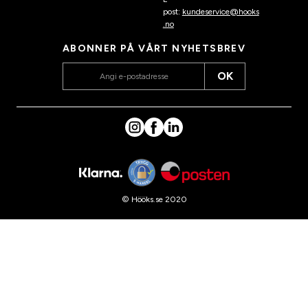
post:
kundeservice@hooks
.no
ABONNER PÅ VÅRT NYHETSBREV
OK
© Hööks.se 2020