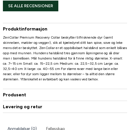
SE ALLE RECENSIONER
Produktinformasjon
ZenCollar Premium Recovery Collar beskytter tilfrisknende dyr (samt
skinneben, møbler og vegger), slik at kjæledyret ditt kan spise, sove og leke
mens det er beskyttet. ZenCollar er et oppblåsbart halsbånd som enkelt blåses
opp med munnen. Hundens halsbånd tres gjennom åpningene og så drar
man i borrelåsen. Mål hundens halsbånd for å finne riktig størrelse. X-small:
ca. 7–15 cm Small: ca. 15–22,5 cm Medium: ca. 22,5–32,5 cm Large: ca.
32,5–40 cm X-large: ca. 40–55 cm For større raser med lange bein eller
neser, eller for dyr som ligger mellom to størrelser – ta alltid den større
størrelsen. Ytterskallet er avtakbart og kan vaskes ved behov.
Produsent
Levering og retur
Anmeldelser (0)
Fellesskap