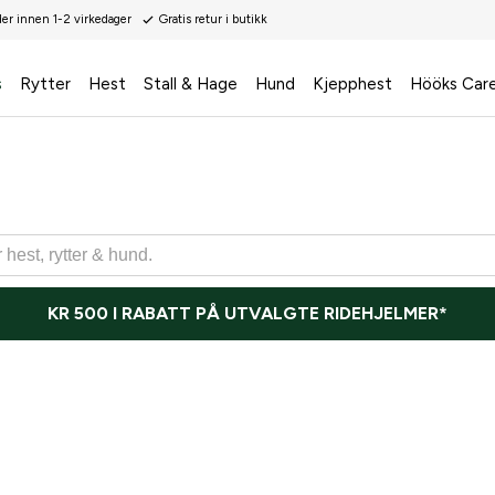
der innen 1-2 virkedager
Gratis retur i butikk
s
Rytter
Hest
Stall & Hage
Hund
Kjepphest
Hööks Car
KR 500 I RABATT PÅ UTVALGTE RIDEHJELMER*