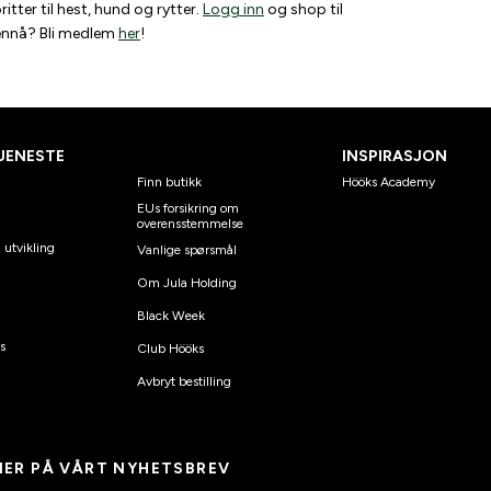
tter til hest, hund og rytter.
Logg inn
og shop til
 ennå? Bli medlem
her
!
JENESTE
INSPIRASJON
Finn butikk
Hööks Academy
EUs forsikring om
overensstemmelse
 utvikling
Vanlige spørsmål
Om Jula Holding
Black Week
s
Club Hööks
Avbryt bestilling
ER PÅ VÅRT NYHETSBREV