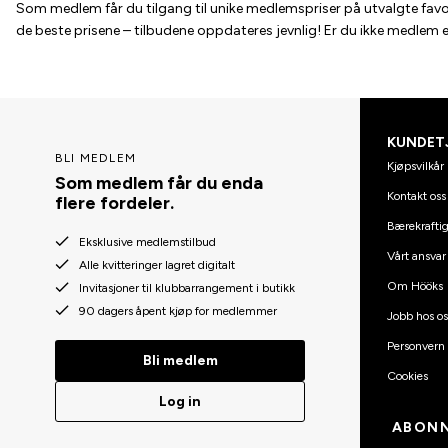
Som medlem får du tilgang til unike medlemspriser på utvalgte favori
de beste prisene – tilbudene oppdateres jevnlig! Er du ikke medlem
KUNDET
BLI MEDLEM
Kjøpsvilkår
Som medlem får du enda
Kontakt oss
flere fordeler.
Bærekraftig
Eksklusive medlemstilbud
Vårt ansvar
Alle kvitteringer lagret digitalt
Om Hööks
Invitasjoner til klubbarrangement i butikk
90 dagers åpent kjøp for medlemmer
Jobb hos os
Personvern
Bli medlem
Cookies
Log in
ABONN