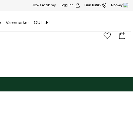
Logg inn
Finn butikk
Hööks Academy
Norway
e
Varemerker
OUTLET