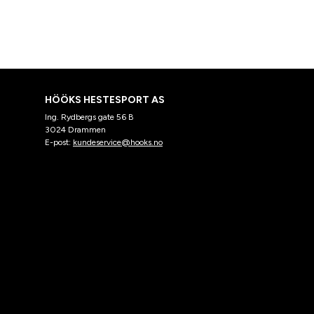
HÖÖKS HESTESPORT AS
Ing. Rydbergs gate 56 B
3024 Drammen
E-post:
kundeservice@hooks.no