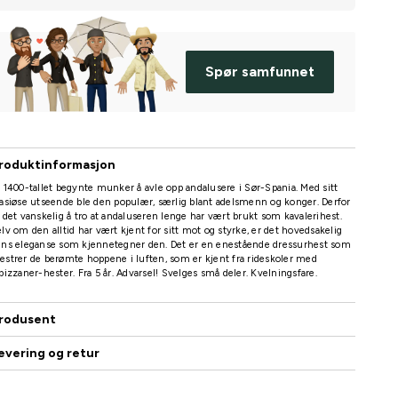
Spør samfunnet
roduktinformasjon
 1400-tallet begynte munker å avle opp andalusere i Sør-Spania. Med sitt
asiøse utseende ble den populær, særlig blant adelsmenn og konger. Derfor
 det vanskelig å tro at andaluseren lenge har vært brukt som kavalerihest.
lv om den alltid har vært kjent for sitt mot og styrke, er det hovedsakelig
ens eleganse som kjennetegner den. Det er en enestående dressurhest som
strer de berømte hoppene i luften, som er kjent fra rideskoler med
pizzaner-hester. Fra 5 år. Advarsel! Svelges små deler. Kvelningsfare.
rodusent
evering og retur