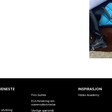
JENESTE
INSPIRASJON
Finn butikk
Hööks Academy
EUs forsikring om
overensstemmelse
 utvikling
Vanlige spørsmål