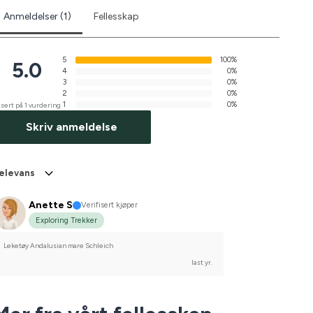
Anmeldelser (1)
Fellesskap
5
100%
5.0
4
0%
3
0%
2
0%
1
0%
sert på 1 vurdering
Skriv anmeldelse
elevans
Anette S
Verifisert kjøper
Exploring Trekker
Leketøy Andalusian mare Schleich
last yr.