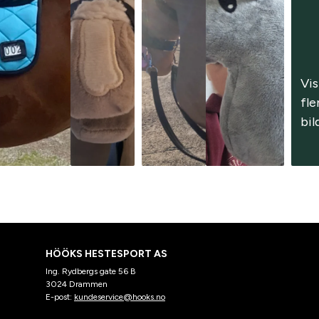
Vis 
fle
bil
HÖÖKS HESTESPORT AS
Ing. Rydbergs gate 56 B
3024 Drammen
E-post:
kundeservice@hooks.no