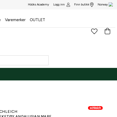
Logg inn
Finn butikk
Hööks Academy
Norway
e
Varemerker
OUTLET
)
CHLEICH
EKETØY ANDALUSIAN MARE