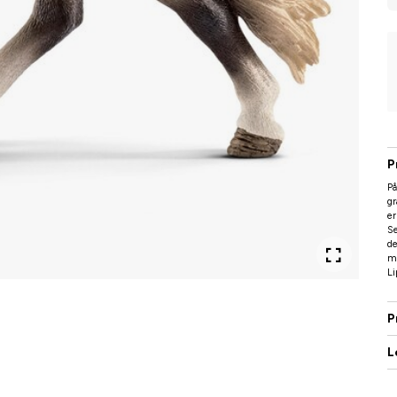
P
På
gr
er
Se
d
me
Li
P
L