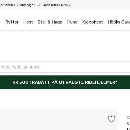
der innen 1-2 virkedager
Gratis retur i butikk
s
Rytter
Hest
Stall & Hage
Hund
Kjepphest
Hööks Car
KR 500 I RABATT PÅ UTVALGTE RIDEHJELMER*
(1
S
L