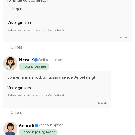
romslige og god stretch.
Ingen
Vis originalen
Ridebukse Junior Hudson JH Collection®
last yr.
0 likes
Mervi K
Verifisert kjøper
Trotting Learner
Som en annen hud. Smussavvisende. Anbefaling!
Vis originalen
Ridebukse Junior Hudson JH Collection®
last yr.
0 likes
Annie B
Verifisert kjøper
Fence repairing Racer