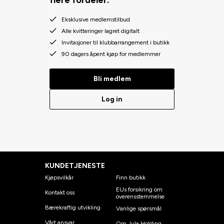
Eksklusive medlemstilbud
Alle kvitteringer lagret digitalt
Invitasjoner til klubbarrangement i butikk
90 dagers åpent kjøp for medlemmer
Bli medlem
Log in
KUNDETJENESTE
Kjøpsvilkår
Finn butikk
EUs forsikring om
Kontakt oss
overensstemmelse
Bærekraftig utvikling
Vanlige spørsmål
Vårt ansvar
Om Jula Holding