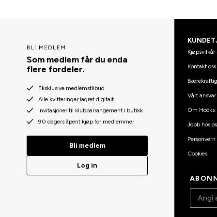
KUNDET
BLI MEDLEM
Kjøpsvilkår
Som medlem får du enda
Kontakt oss
flere fordeler.
Bærekraftig
Eksklusive medlemstilbud
Vårt ansvar
Alle kvitteringer lagret digitalt
Om Hööks
Invitasjoner til klubbarrangement i butikk
90 dagers åpent kjøp for medlemmer
Jobb hos os
Personvern
Bli medlem
Cookies
Log in
ABONN