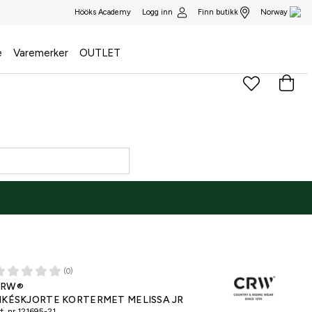
Logg inn
Finn butikk
Hööks Academy
Norway
e
Varemerker
OUTLET
(0)
CRW®
IKÉSKJORTE KORTERMET MELISSA JR
t. nr
121695-21