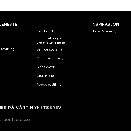
JENESTE
INSPIRASJON
Finn butikk
Hööks Academy
EUs forsikring om
overensstemmelse
 utvikling
Vanlige spørsmål
Om Jula Holding
Black Week
s
Club Hööks
Avbryt bestilling
ER PÅ VÅRT NYHETSBREV