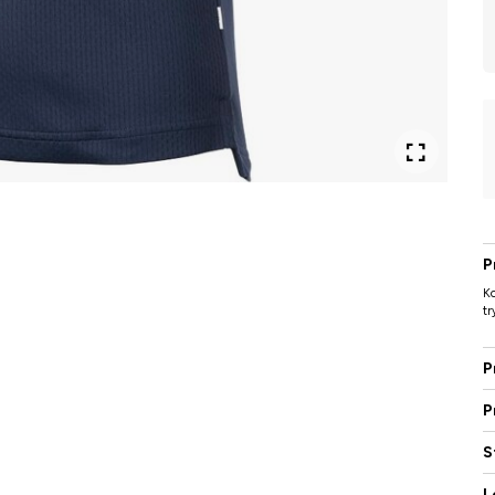
P
Ko
tr
P
P
S
L