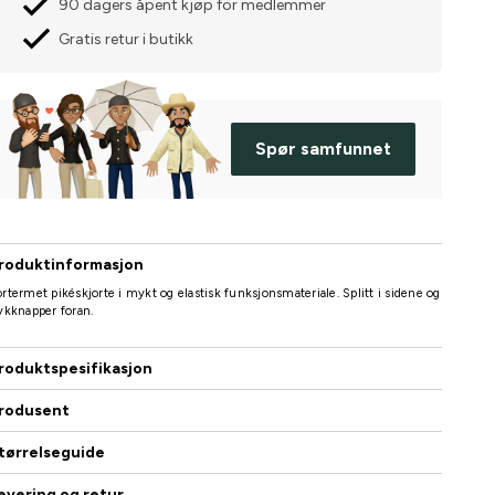
90 dagers åpent kjøp for medlemmer
Gratis retur i butikk
Spør samfunnet
roduktinformasjon
rtermet pikéskjorte i mykt og elastisk funksjonsmateriale. Splitt i sidene og
ykknapper foran.
roduktspesifikasjon
rodusent
tørrelseguide
evering og retur