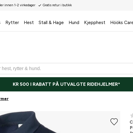
der innen 1-2 virkedager
Gratis retur i butikk
s
Rytter
Hest
Stall & Hage
Hund
Kjepphest
Hööks Car
KR 500 I RABATT PÅ UTVALGTE RIDEHJELMER*
rmer
P
Ar