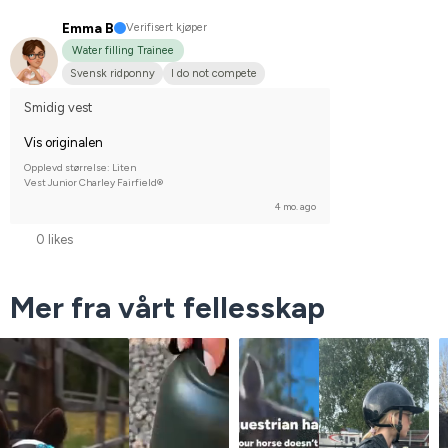
Emma B
Verifisert kjøper
Water filling Trainee
Svensk ridponny
I do not compete
Smidig vest
Vis originalen
Opplevd størrelse: Liten
Vest Junior Charley Fairfield®
4 mo. ago
0 likes
Mer fra vårt fellesskap