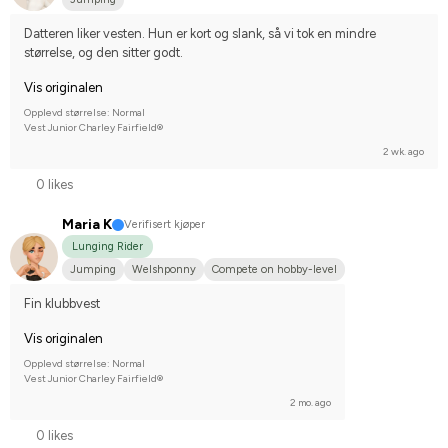
Datteren liker vesten. Hun er kort og slank, så vi tok en mindre 
størrelse, og den sitter godt.
Vis originalen
Opplevd størrelse: Normal
Vest Junior Charley Fairfield®
2 wk. ago
0 likes
Maria K
Verifisert kjøper
Lunging Rider
Jumping
Welshponny
Compete on hobby-level
Fin klubbvest
Vis originalen
Opplevd størrelse: Normal
Vest Junior Charley Fairfield®
2 mo. ago
0 likes