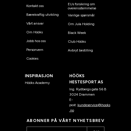
EUs forsikring om
Kontakt oss
overensstemmelse
Bærekraftig utvikling
Vanlige spørsmål
Vårt ansvar
Om Jula Holding
Om Hööks
Black Week
Jobb hos oss
Club Hööks
Personvern
Avbryt bestilling
Cookies
INSPIRASJON
HÖÖKS
HESTESPORT AS
Hööks Academy
Ing. Rydbergs gate 56 B
3024 Drammen
E-
post:
kundeservice@hooks
.no
ABONNER PÅ VÅRT NYHETSBREV