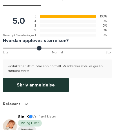
5
100%
5.0
4
0%
3
0%
2
0%
1
0%
Basert på 3 vurderinger
Hvordan oppleves størrelsen?
Liten
Normal
Stor
Produktet er litt mindre enn normalt. Vi anbefaler at du velger én
størrelse større.
Skriv anmeldelse
Relevans
Sini K
Verifisert kjøper
Riding Hiker
Jumping