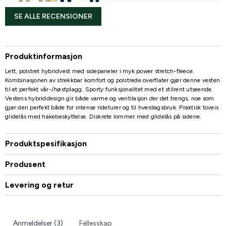
SE ALLE RECENSIONER
Produktinformasjon
Lett, polstret hybridvest med sidepaneler i myk power stretch-fleece.
Kombinasjonen av strekkbar komfort og polstrede overflater gjør denne vesten
til et perfekt vår-/høstplagg. Sporty funksjonalitet med et stilrent utseende.
Vestens hybriddesign gir både varme og ventilasjon der det trengs, noe som
gjør den perfekt både for intense rideturer og til hverdagsbruk. Praktisk toveis
glidelås med hakebeskyttelse. Diskrete lommer med glidelås på sidene.
Produktspesifikasjon
Produsent
Levering og retur
Anmeldelser (3)
Fellesskap