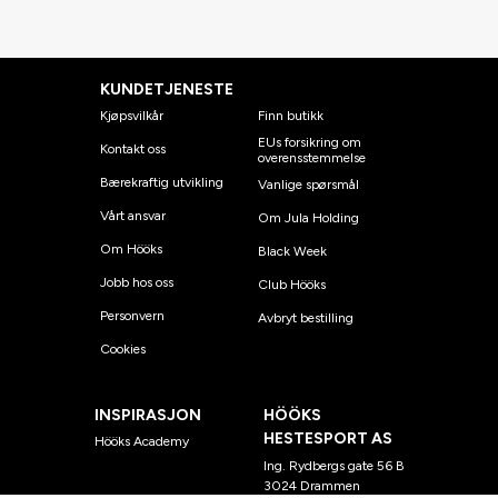
KUNDETJENESTE
Kjøpsvilkår
Finn butikk
EUs forsikring om
Kontakt oss
overensstemmelse
Bærekraftig utvikling
Vanlige spørsmål
Vårt ansvar
Om Jula Holding
Om Hööks
Black Week
Jobb hos oss
Club Hööks
Personvern
Avbryt bestilling
Cookies
INSPIRASJON
HÖÖKS
HESTESPORT AS
Hööks Academy
Ing. Rydbergs gate 56 B
3024 Drammen