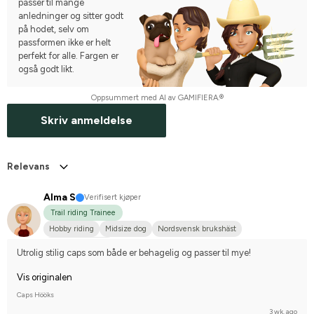
passer til mange
anledninger og sitter godt
på hodet, selv om
passformen ikke er helt
perfekt for alle. Fargen er
også godt likt.
Oppsummert med AI av GAMIFIERA.®
Skriv anmeldelse
Relevans
Alma S
Verifisert kjøper
Trail riding Trainee
Hobby riding
Midsize dog
Nordsvensk brukshäst
I do not compete
Utrolig stilig caps som både er behagelig og passer til mye!
Vis originalen
Caps Hööks
3 wk. ago