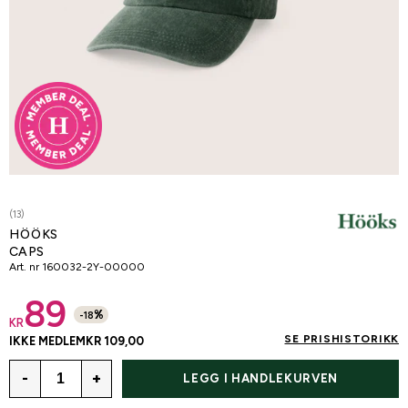
(13)
HÖÖKS
CAPS
Art. nr
160032-2Y-00000
89
%
-
18
KR
SE PRISHISTORIKK
IKKE MEDLEM
KR 109,00
-
+
LEGG I HANDLEKURVEN