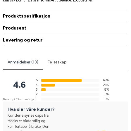
Klassisk bomullscaps med vasket utseende. Logodetaljer.
Produktspesifikasjon
Produsent
Levering og retur
Anmeldelser (13)
Fellesskap
5
69%
4.6
4
23%
3
8%
2
0%
1
0%
Basert på 13 vurderinger
Hva sier våre kunder?
Kundene synes caps fra
Hööks er både stilig og
komfortabel å bruke. Den