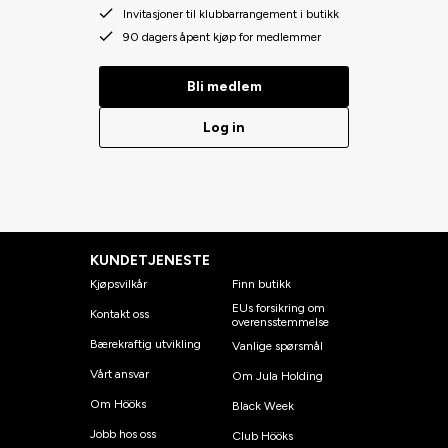
Invitasjoner til klubbarrangement i butikk
90 dagers åpent kjøp for medlemmer
Bli medlem
Log in
KUNDETJENESTE
Kjøpsvilkår
Finn butikk
EUs forsikring om
Kontakt oss
overensstemmelse
Bærekraftig utvikling
Vanlige spørsmål
Vårt ansvar
Om Jula Holding
Om Hööks
Black Week
Jobb hos oss
Club Hööks