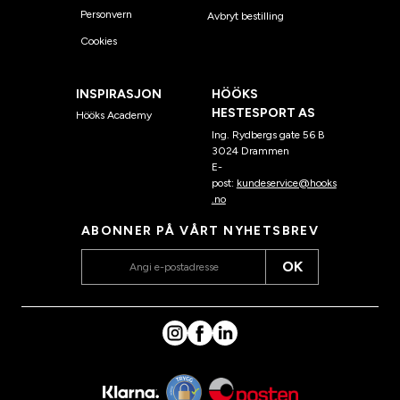
Personvern
Avbryt bestilling
Cookies
INSPIRASJON
HÖÖKS
HESTESPORT AS
Hööks Academy
Ing. Rydbergs gate 56 B
3024 Drammen
E-
post:
kundeservice@hooks
.no
ABONNER PÅ VÅRT NYHETSBREV
OK