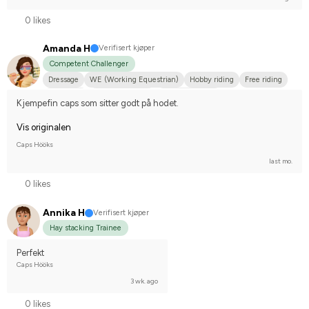
0 likes
Amanda H
Verifisert kjøper
Competent Challenger
Dressage
WE (Working Equestrian)
Hobby riding
Free riding
Small dog
Shetlandsponny
Dansk varmblod
Kjempefin caps som sitter godt på hodet.
Compete on hobby-level
Vis originalen
Caps Hööks
last mo.
0 likes
Annika H
Verifisert kjøper
Hay stacking Trainee
Perfekt
Caps Hööks
3 wk. ago
0 likes