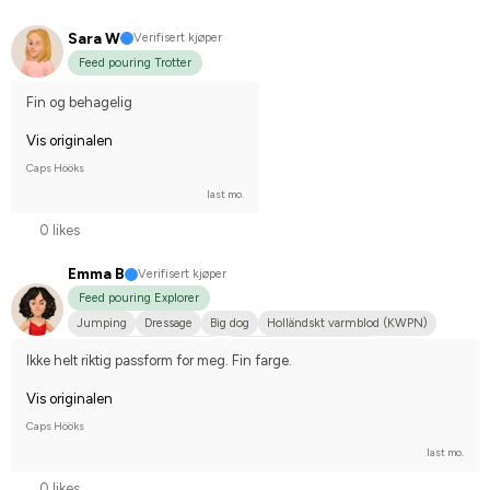
Sara W
Verifisert kjøper
Feed pouring Trotter
Fin og behagelig
Vis originalen
Caps Hööks
last mo.
0 likes
Emma B
Verifisert kjøper
Feed pouring Explorer
Jumping
Dressage
Big dog
Holländskt varmblod (KWPN)
Svenskt varmblod (SWB)
Compete on hobby-level
Ikke helt riktig passform for meg. Fin farge.
Vis originalen
Caps Hööks
last mo.
0 likes