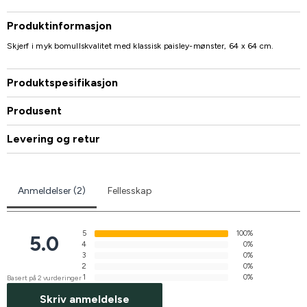
Produktinformasjon
Skjerf i myk bomullskvalitet med klassisk paisley-mønster, 64 x 64 cm.
Produktspesifikasjon
Produsent
Levering og retur
Anmeldelser (2)
Fellesskap
5
100%
5.0
4
0%
3
0%
2
0%
1
0%
Basert på 2 vurderinger
Skriv anmeldelse