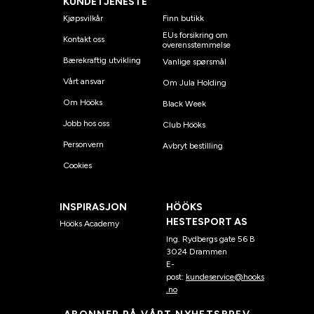
KUNDETJENESTE
Kjøpsvilkår
Finn butikk
EUs forsikring om
Kontakt oss
overensstemmelse
Bærekraftig utvikling
Vanlige spørsmål
Vårt ansvar
Om Jula Holding
Om Hööks
Black Week
Jobb hos oss
Club Hööks
Personvern
Avbryt bestilling
Cookies
INSPIRASJON
HÖÖKS
HESTESPORT AS
Hööks Academy
Ing. Rydbergs gate 56 B
3024 Drammen
E-
post:
kundeservice@hooks
.no