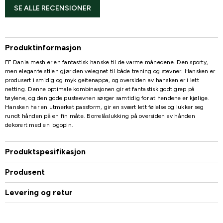
SE ALLE RECENSIONER
Produktinformasjon
FF Dania mesh er en fantastisk hanske til de varme månedene. Den sporty,
men elegante stilen gjør den velegnet til både trening og stevner. Hansken er
produsert i smidig og myk geitenappa, og oversiden av hansken er i lett
netting. Denne optimale kombinasjonen gir et fantastisk godt grep på
tøylene, og den gode pusteevnen sørger samtidig for at hendene er kjølige.
Hansken har en utmerket passform, gir en svært lett følelse og lukker seg
rundt hånden på en fin måte. Borrelåslukking på oversiden av hånden
dekorert med en logopin.
Produktspesifikasjon
Produsent
Levering og retur