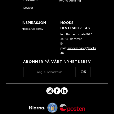
Personvern
Avbryt bestilling
Cookies
INSPIRASJON
HÖÖKS
HESTESPORT AS
Hööks Academy
Ing. Rydbergs gate 56 B
3024 Drammen
E-
post:
kundeservice@hooks
.no
ABONNER PÅ VÅRT NYHETSBREV
OK