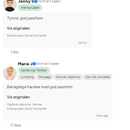
Jenny S
Verifisert kjøper
Hiking Cadet
Tynne, god passform
Vis originalen
Ridehansker Dania Fairfield®
last yr.
1 like
Marie J
Verifisert kjøper
Cantering Trekker
Jumping
Dressage
Svensk ridponny
I do not compete
Behagelige hansker med god passform
Vis originalen
Opplevd størrelse: Normal
Ridehansker Dania Fairfield®
9 mo. ago
0 likes