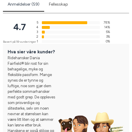
Anmeldelser (59)
Fellesskap
5
78%
4.7
4
14%
3
5%
2
3%
1
0%
Basert på 59 vurderinger
Hva sier våre kunder?
Ridehansker Dania
Fairfield® blir rost for sin
behagelige, myke og
fleksible passform. Mange
synes de er tynne og
luftige, noe som gjør dem
perfekte sommarhansker
med godt grep. De oppleves
som prisverdige og
slitesterke, selv om noen
nevner at størrelsen kan
være litt liten og at sømmer
kan løsne etter bruk.
Hanskene er også stilige og