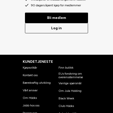
90 dagers åpent kjøp for medlemmer
Bli medlem
Log in
KUNDETJENESTE
Kjøpsvilkår
Finn butikk
EUs forsikring om
Kontakt oss
overensstemmelse
Bærekraftig utvikling
Vanlige spørsmål
Vårt ansvar
Om Jula Holding
Om Hööks
Black Week
Jobb hos oss
Club Hööks