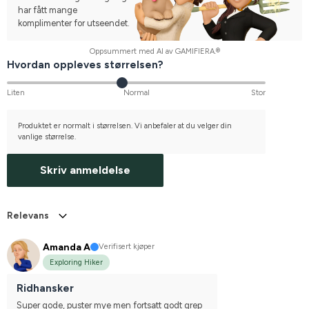
har fått mange
komplimenter for utseendet.
Oppsummert med AI av GAMIFIERA.®
Hvordan oppleves størrelsen?
Liten
Normal
Stor
Produktet er normalt i størrelsen. Vi anbefaler at du velger din
vanlige størrelse.
Skriv anmeldelse
Relevans
Amanda A
Verifisert kjøper
Exploring Hiker
Ridhansker
Super gode, puster mye men fortsatt godt grep