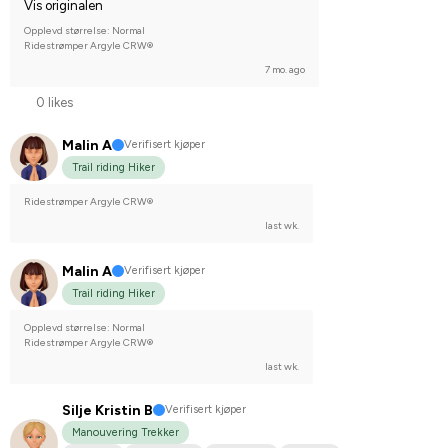
Vis originalen
Opplevd størrelse: Normal
Ridestrømper Argyle CRW®
7 mo. ago
0 likes
Malin A
Verifisert kjøper
Trail riding Hiker
Ridestrømper Argyle CRW®
last wk.
Malin A
Verifisert kjøper
Trail riding Hiker
Opplevd størrelse: Normal
Ridestrømper Argyle CRW®
last wk.
Silje Kristin B
Verifisert kjøper
Manouvering Trekker