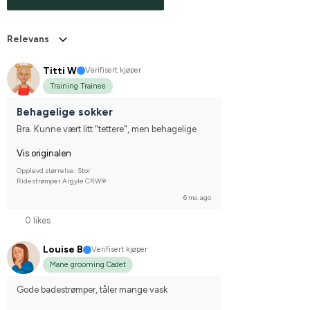
Relevans
Titti W
Verifisert kjøper
Training Trainee
Behagelige sokker
Bra. Kunne vært litt "tettere", men behagelige
Vis originalen
Opplevd størrelse: Stor
Ridestrømper Argyle CRW®
6 mo. ago
0 likes
Louise B
Verifisert kjøper
Mane grooming Cadet
Gode badestrømper, tåler mange vask