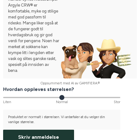
Argyle CRW® er
komfortable, myke og stilige
med god passform til
ridesko. Mange liker også at
de fungerer godt til
hverdagsbruk og gir god
verdi for pengene. Noen har
merket at sokkene kan
krympe litt i lengden etter
vask og slites ganske raskt,
spesielt på innsiden av
bena.
Oppsummert med AI av GAMIFIERA.®
Hvordan oppleves størrelsen?
Liten
Normal
Stor
Produktet er normalt i størrelsen. Vi anbefaler at du velger din
vanlige størrelse.
Skriv anmeldelse