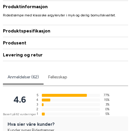
Produktinformasjon
Ridestrømpe med klassiske argyleruter i myk og deilig bomullskvalitet.
Produktspesifikasjon
Produsent
Levering og retur
Anmeldelser (62)
Fellesskap
5
77%
4.6
4
15%
3
3%
2
0%
1
5%
Basert på 62 vurderinger
Hva sier våre kunder?
Kunder synes Ridestrømper