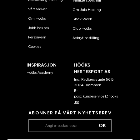
Vanlige spørsmål
Vårt ansvar
Om Jula Holding
Om Hööks
Black Week
Jobb hos oss
Club Hööks
Personvern
Avbryt bestilling
Cookies
INSPIRASJON
HÖÖKS
HESTESPORT AS
Hööks Academy
Ing. Rydbergs gate 56 B
3024 Drammen
E-
post:
kundeservice@hooks
.no
ABONNER PÅ VÅRT NYHETSBREV
OK