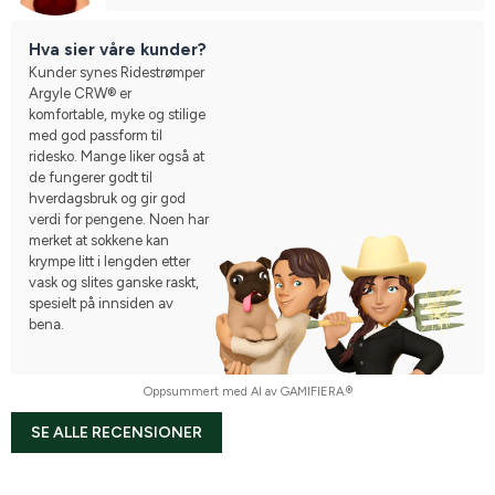
Hva sier våre kunder?
Kunder synes Ridestrømper
Argyle CRW® er
komfortable, myke og stilige
med god passform til
ridesko. Mange liker også at
de fungerer godt til
hverdagsbruk og gir god
verdi for pengene. Noen har
merket at sokkene kan
krympe litt i lengden etter
vask og slites ganske raskt,
spesielt på innsiden av
bena.
Oppsummert med AI av GAMIFIERA.®
SE ALLE RECENSIONER