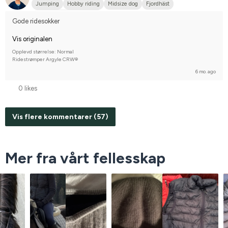
Jumping
Hobby riding
Midsize dog
Fjordhäst
Compete on hobby-level
Gode ridesokker
Vis originalen
Opplevd størrelse: Normal
Ridestrømper Argyle CRW®
6 mo. ago
0 likes
Vis flere kommentarer (57)
Mer fra vårt fellesskap