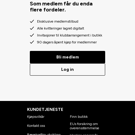
Som medlem får du enda
flere fordeler.
Eksklusive medlemstilbud
Alle kvitteringer lagret digitalt
Invitasjoner til klubbarrangement i butikk
90 dagers åpent kjøp for medlemmer
Bli medlem
Log in
KUNDETJENESTE
Kjøpsvilkår
Finn butikk
EUs forsikring om
Kontakt oss
overensstemmelse
Bærekraftig utvikling