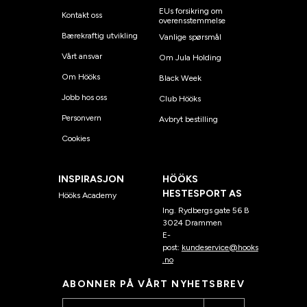
EUs forsikring om
Kontakt oss
overensstemmelse
Bærekraftig utvikling
Vanlige spørsmål
Vårt ansvar
Om Jula Holding
Om Hööks
Black Week
Jobb hos oss
Club Hööks
Personvern
Avbryt bestilling
Cookies
INSPIRASJON
HÖÖKS
HESTESPORT AS
Hööks Academy
Ing. Rydbergs gate 56 B
3024 Drammen
E-
post:
kundeservice@hooks
.no
ABONNER PÅ VÅRT NYHETSBREV