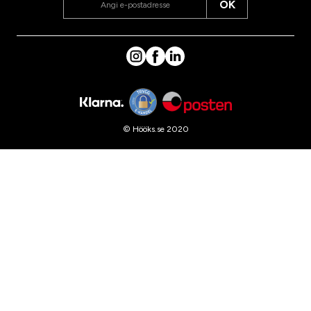
OK
© Hööks.se 2020