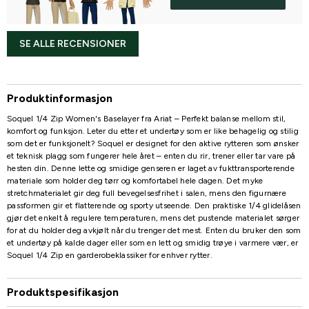
SE ALLE RECENSIONER
Produktinformasjon
Soquel 1/4 Zip Women's Baselayer fra Ariat – Perfekt balanse mellom stil,
komfort og funksjon. Leter du etter et undertøy som er like behagelig og stilig
som det er funksjonelt? Soquel er designet for den aktive rytteren som ønsker
et teknisk plagg som fungerer hele året – enten du rir, trener eller tar vare på
hesten din. Denne lette og smidige genseren er laget av fukttransporterende
materiale som holder deg tørr og komfortabel hele dagen. Det myke
stretchmaterialet gir deg full bevegelsesfrihet i salen, mens den figurnære
passformen gir et flatterende og sporty utseende. Den praktiske 1/4 glidelåsen
gjør det enkelt å regulere temperaturen, mens det pustende materialet sørger
for at du holder deg avkjølt når du trenger det mest. Enten du bruker den som
et undertøy på kalde dager eller som en lett og smidig trøye i varmere vær, er
Soquel 1/4 Zip en garderobeklassiker for enhver rytter.
Produktspesifikasjon