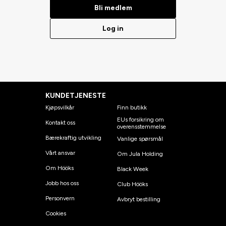
Bli medlem
Log in
KUNDETJENESTE
Kjøpsvilkår
Finn butikk
EUs forsikring om
Kontakt oss
overensstemmelse
Bærekraftig utvikling
Vanlige spørsmål
Vårt ansvar
Om Jula Holding
Om Hööks
Black Week
Jobb hos oss
Club Hööks
Personvern
Avbryt bestilling
Cookies