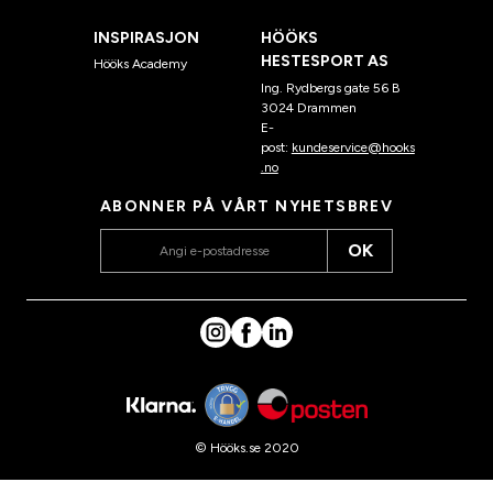
INSPIRASJON
HÖÖKS
HESTESPORT AS
Hööks Academy
Ing. Rydbergs gate 56 B
3024 Drammen
E-
post:
kundeservice@hooks
.no
ABONNER PÅ VÅRT NYHETSBREV
OK
© Hööks.se 2020