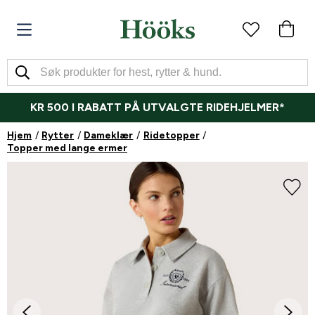
KR 500 I RABATT PÅ UTVALGTE RIDEHJELMER*
Hjem
Rytter
Dameklær
Ridetopper
Topper med lange ermer