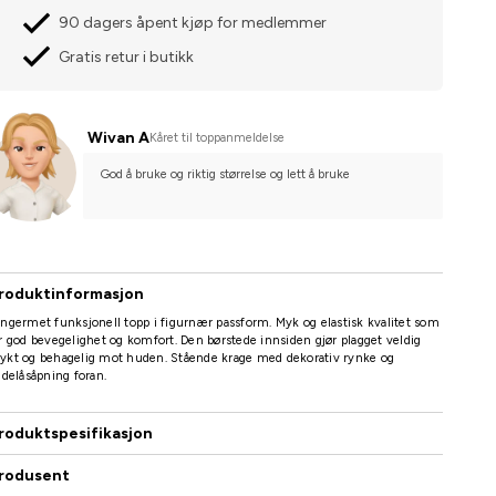
90 dagers åpent kjøp for medlemmer
Gratis retur i butikk
Wivan A
Kåret til toppanmeldelse
God å bruke og riktig størrelse og lett å bruke
roduktinformasjon
ngermet funksjonell topp i figurnær passform. Myk og elastisk kvalitet som
r god bevegelighet og komfort. Den børstede innsiden gjør plagget veldig
ykt og behagelig mot huden. Stående krage med dekorativ rynke og
idelåsåpning foran.
roduktspesifikasjon
rodusent