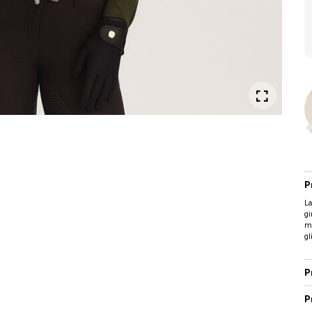
P
La
gi
m
gl
P
P