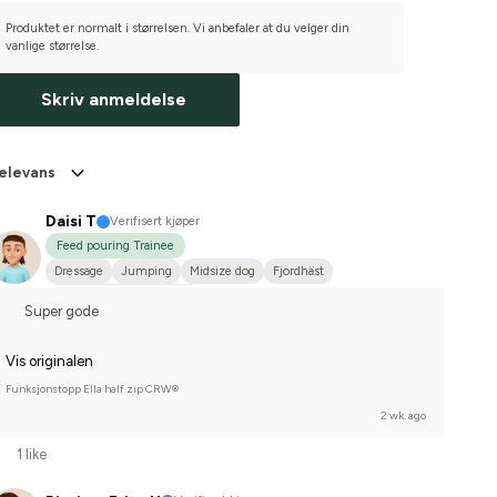
Produktet er normalt i størrelsen. Vi anbefaler at du velger din
vanlige størrelse.
Skriv anmeldelse
elevans
Daisi T
Verifisert kjøper
Feed pouring Trainee
Dressage
Jumping
Midsize dog
Fjordhäst
Compete on hobby-level
Super gode
Vis originalen
Funksjonstopp Ella half zip CRW®
2 wk. ago
1 like