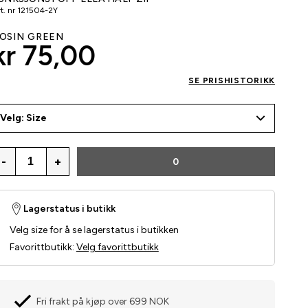
t. nr
121504-2Y
OSIN GREEN
kr 75,00
SE PRISHISTORIKK
Velg: Size
-
+
0
Lagerstatus i butikk
Velg size for å se lagerstatus i butikken
Favorittbutikk
:
Velg favorittbutikk
Fri frakt på kjøp over 699 NOK