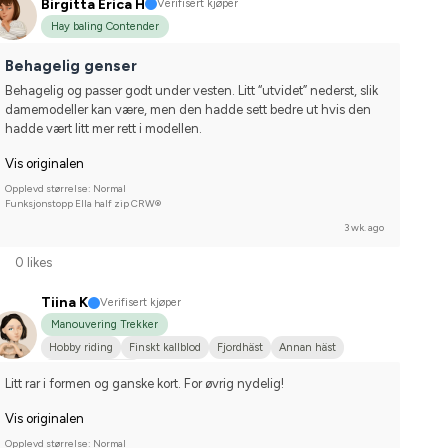
Birgitta Erica H
Verifisert kjøper
Hay baling Contender
Behagelig genser
Behagelig og passer godt under vesten. Litt “utvidet” nederst, slik 
damemodeller kan være, men den hadde sett bedre ut hvis den 
hadde vært litt mer rett i modellen.
Vis originalen
Opplevd størrelse: Normal
Funksjonstopp Ella half zip CRW®
3 wk. ago
0 likes
Tiina K
Verifisert kjøper
Manouvering Trekker
Hobby riding
Finskt kallblod
Fjordhäst
Annan häst
I do not compete
Litt rar i formen og ganske kort. For øvrig nydelig!
Vis originalen
Opplevd størrelse: Normal