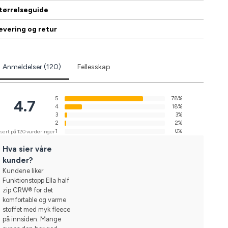
tørrelseguide
evering og retur
Anmeldelser (120)
Fellesskap
5
78%
4.7
4
18%
3
3%
2
2%
1
0%
sert på 120 vurderinger
Hva sier våre
kunder?
Kundene liker
Funktionstopp Ella half
zip CRW® for det
komfortable og varme
stoffet med myk fleece
på innsiden. Mange