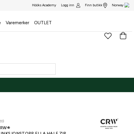
Logg inn
Finn butikk
Hööks Academy
Norway
e
Varemerker
OUTLET
20)
CRW®
UNKSJONSTOPP ELLA HALF ZIP