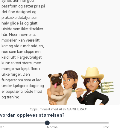
synes den har god
passform og setter pris på
det fine designet og
praktiske detaljer som
halv glidelås og glatt
utside som ikke tiltrekker
hår. Noen nevner at
modellen kan være litt
kort og vid rundt midjen,
noe som kan slippe inn
kald luft. Fargeutvalget
kunne vært større, men
mange har kjøpt flere i
ulike farger. Den
fungerer bra som et lag
under kjøligere dager og
er populær til både fritid
og trening.
Oppsummert med AI av GAMIFIERA.®
vordan oppleves størrelsen?
ten
Normal
Stor