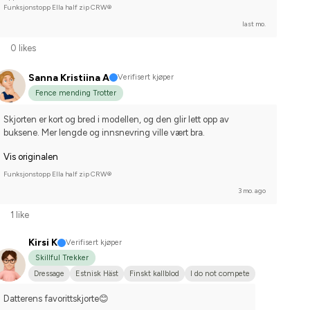
Funksjonstopp Ella half zip CRW®
last mo.
0 likes
Sanna Kristiina A
Verifisert kjøper
Fence mending Trotter
Skjorten er kort og bred i modellen, og den glir lett opp av 
buksene. Mer lengde og innsnevring ville vært bra.
Vis originalen
Funksjonstopp Ella half zip CRW®
3 mo. ago
1 like
Kirsi K
Verifisert kjøper
Skillful Trekker
Dressage
Estnisk Häst
Finskt kallblod
I do not compete
Datterens favorittskjorte😊