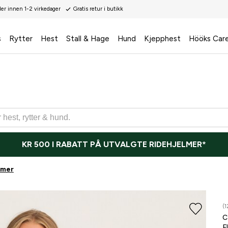
der innen 1-2 virkedager
Gratis retur i butikk
s
Rytter
Hest
Stall & Hage
Hund
Kjepphest
Hööks Car
KR 500 I RABATT PÅ UTVALGTE RIDEHJELMER*
rmer
(1
F