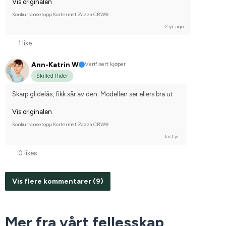
Vis originalen
Konkurransetopp Kortermet Zazza CRW®
2 yr. ago
1 like
Ann-Katrin W
Verifisert kjøper
Skilled Rider
Skarp glidelås, fikk sår av den. Modellen ser ellers bra ut
Vis originalen
Konkurransetopp Kortermet Zazza CRW®
last yr.
0 likes
Vis flere kommentarer (9)
Mer fra vårt fellesskap