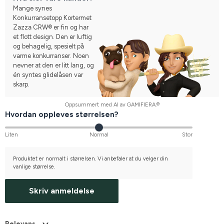
Mange synes
Konkurransetopp Kortermet
Zazza CRW® er fin og har
et flott design. Den er luftig
og behagelig, spesielt på
varme konkurranser. Noen
nevner at den er litt lang, og
én syntes glidelåsen var
skarp.
Oppsummert med AI av GAMIFIERA.®
Hvordan oppleves størrelsen?
Liten
Normal
Stor
Produktet er normalt i størrelsen. Vi anbefaler at du velger din
vanlige størrelse.
Skriv anmeldelse
Relevans