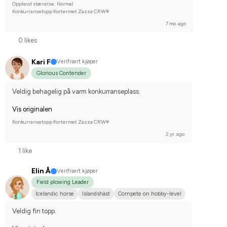
Opplevd størrelse: Normal
Konkurransetopp Kortermet Zazza CRW®
7 mo. ago
0 likes
Kari F
Verifisert kjøper
Glorious Contender
Veldig behagelig på varm konkurranseplass.
Vis originalen
Konkurransetopp Kortermet Zazza CRW®
2 yr. ago
1 like
Elin Å
Verifisert kjøper
Field plowing Leader
Icelandic horse
Islandshäst
Compete on hobby-level
Veldig fin topp.