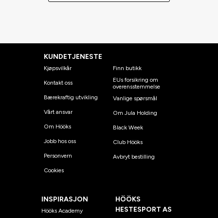
KUNDETJENESTE
Kjøpsvilkår
Finn butikk
EUs forsikring om
Kontakt oss
overensstemmelse
Bærekraftig utvikling
Vanlige spørsmål
Vårt ansvar
Om Jula Holding
Om Hööks
Black Week
Jobb hos oss
Club Hööks
Personvern
Avbryt bestilling
Cookies
INSPIRASJON
HÖÖKS
HESTESPORT AS
Hööks Academy