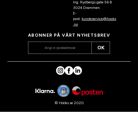
Ing. Rydbergs gate 56 B
3024 Drammen
E-
post:
kundeservice@hooks
.no
ABONNER PÅ VÅRT NYHETSBREV
OK
© Hööks.se 2020