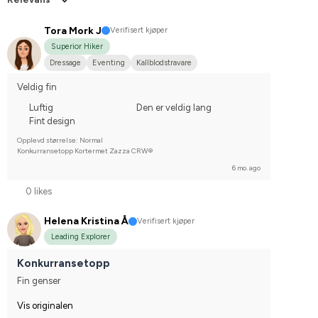
Tora Mork J
Verifisert kjøper
Superior Hiker
Dressage
Eventing
Kallblodstravare
Veldig fin
Luftig
Den er veldig lang
Fint design
Opplevd størrelse: Normal
Konkurransetopp Kortermet Zazza CRW®
6 mo. ago
0 likes
Helena Kristina Å
Verifisert kjøper
Leading Explorer
Konkurransetopp
Fin genser
Vis originalen