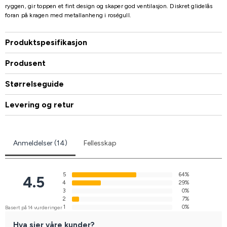
ryggen, gir toppen et fint design og skaper god ventilasjon. Diskret glidelås
foran på kragen med metallanheng i roségull.
Produktspesifikasjon
Produsent
Størrelseguide
Levering og retur
Anmeldelser (14)
Fellesskap
5
64%
4.5
4
29%
3
0%
2
7%
1
0%
Basert på 14 vurderinger
Hva sier våre kunder?