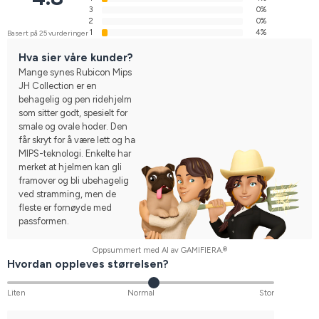
3
0%
2
0%
1
4%
Basert på 25 vurderinger
Hva sier våre kunder?
Mange synes Rubicon Mips
JH Collection er en
behagelig og pen ridehjelm
som sitter godt, spesielt for
smale og ovale hoder. Den
får skryt for å være lett og ha
MIPS-teknologi. Enkelte har
merket at hjelmen kan gli
framover og bli ubehagelig
ved stramming, men de
fleste er fornøyde med
passformen.
Oppsummert med AI av GAMIFIERA.®
Hvordan oppleves størrelsen?
Liten
Normal
Stor