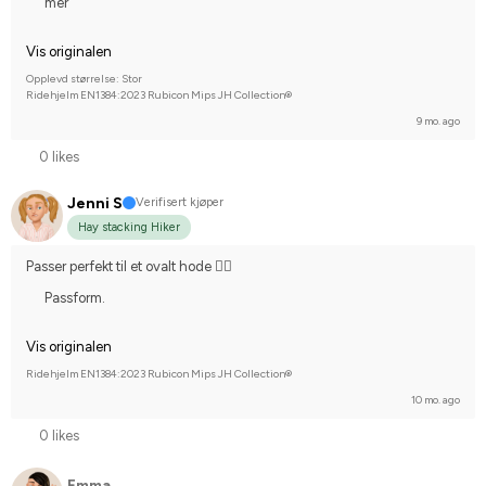
mer
Vis originalen
Opplevd størrelse: Stor
Ridehjelm EN1384:2023 Rubicon Mips JH Collection®
9 mo. ago
0 likes
Jenni S
Verifisert kjøper
Hay stacking Hiker
Passer perfekt til et ovalt hode 👌🏻
Passform.
Vis originalen
Ridehjelm EN1384:2023 Rubicon Mips JH Collection®
10 mo. ago
0 likes
Emma