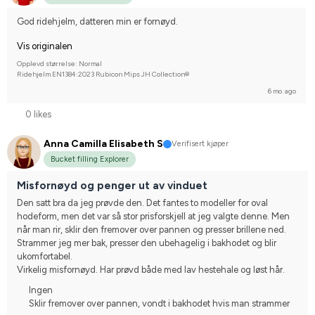
God ridehjelm, datteren min er fornøyd.
Vis originalen
Opplevd størrelse: Normal
Ridehjelm EN1384:2023 Rubicon Mips JH Collection®
6 mo. ago
0 likes
Anna Camilla Elisabeth S
Verifisert kjøper
Bucket filling Explorer
Misfornøyd og penger ut av vinduet
Den satt bra da jeg prøvde den. Det fantes to modeller for oval 
hodeform, men det var så stor prisforskjell at jeg valgte denne. Men 
når man rir, sklir den fremover over pannen og presser brillene ned.
Strammer jeg mer bak, presser den ubehagelig i bakhodet og blir 
ukomfortabel.
Virkelig misfornøyd. Har prøvd både med lav hestehale og løst hår.
Ingen
Sklir fremover over pannen, vondt i bakhodet hvis man strammer