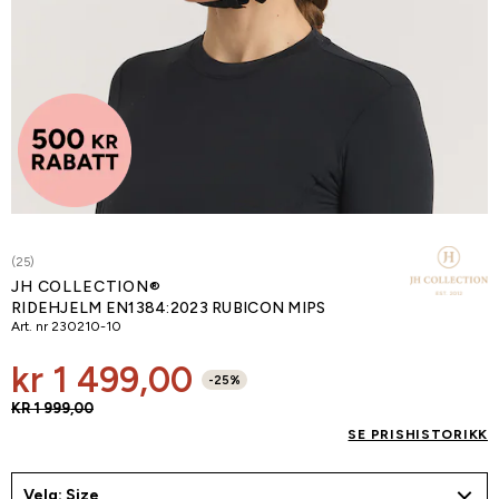
(25)
JH COLLECTION®
RIDEHJELM EN1384:2023 RUBICON MIPS
Art. nr
230210-10
kr 1 499,00
-
25
%
KR 1 999,00
SE PRISHISTORIKK
Velg: Size