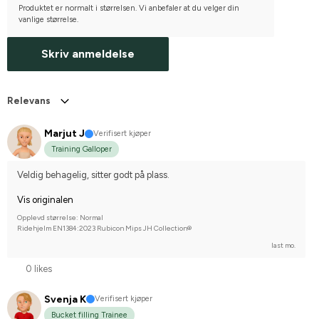
Produktet er normalt i størrelsen. Vi anbefaler at du velger din
vanlige størrelse.
Skriv anmeldelse
Relevans
Marjut J
Verifisert kjøper
Training Galloper
Veldig behagelig, sitter godt på plass.
Vis originalen
Opplevd størrelse: Normal
Ridehjelm EN1384:2023 Rubicon Mips JH Collection®
last mo.
0 likes
Svenja K
Verifisert kjøper
Bucket filling Trainee