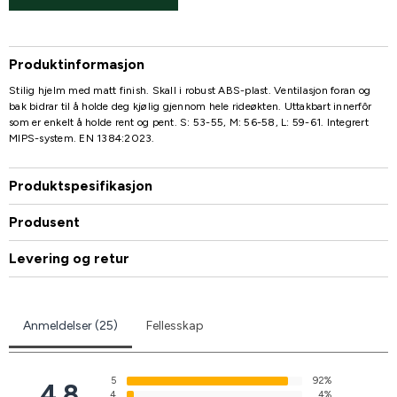
Produktinformasjon
Stilig hjelm med matt finish. Skall i robust ABS-plast. Ventilasjon foran og
bak bidrar til å holde deg kjølig gjennom hele rideøkten. Uttakbart innerfôr
som er enkelt å holde rent og pent. S: 53-55, M: 56-58, L: 59-61. Integrert
MIPS-system. EN 1384:2023.
Produktspesifikasjon
Produsent
Levering og retur
Anmeldelser (25)
Fellesskap
5
92%
4.8
4
4%