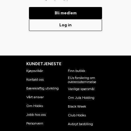
Bli medlem
Log in
KUNDETJENESTE
Kjøpsvilkår
Finn butikk
EUs forsikring om
Kontakt oss
overensstemmelse
Bærekraftig utvikling
Vanlige spørsmål
Vårt ansvar
Om Jula Holding
Om Hööks
Black Week
Jobb hos oss
Club Hööks
Personvern
Avbryt bestilling