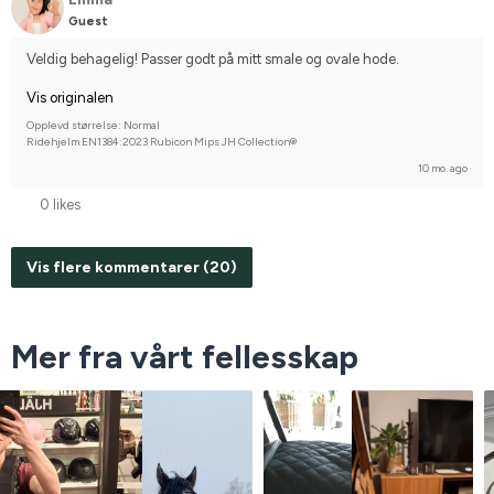
Guest
Veldig behagelig! Passer godt på mitt smale og ovale hode.
Vis originalen
Opplevd størrelse: Normal
Ridehjelm EN1384:2023 Rubicon Mips JH Collection®
10 mo. ago
0 likes
Vis flere kommentarer (20)
Mer fra vårt fellesskap